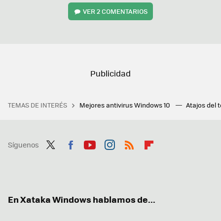
VER
2 COMENTARIOS
TEMAS DE INTERÉS
Mejores antivirus Windows 10
Atajos del 
Síguenos
Twit
Fac
You
Inst
RSS
Flip
ter
ebo
tub
agr
boa
ok
e
am
rd
En Xataka Windows hablamos de...