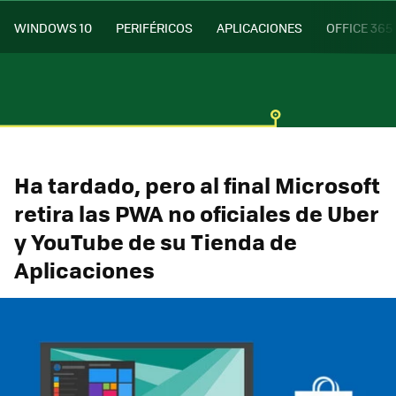
WINDOWS 10
PERIFÉRICOS
APLICACIONES
OFFICE 365
Ha tardado, pero al final Microsoft
retira las PWA no oficiales de Uber
y YouTube de su Tienda de
Aplicaciones