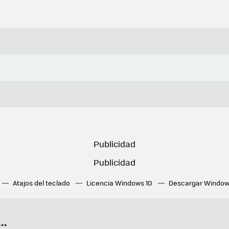
Atajos del teclado
Licencia Windows 10
Descargar Window
ué tarjeta gráfica tengo
Fórmulas Excel
DirectX
Fondos W
OneDrive
Nuevos Surface
..