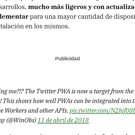
sarrollos,
mucho más ligeros y con actualiz
plementar
para una mayor cantidad de disposit
stalación en los mismos.
ing me?!? The Twitter PWA is now a target from th
! This shows how well PWAs can be integrated into
ce Workers and other APIs.
pic.twitter.com/N2bjf08
ay (@WinObs)
11 de abril de 2018