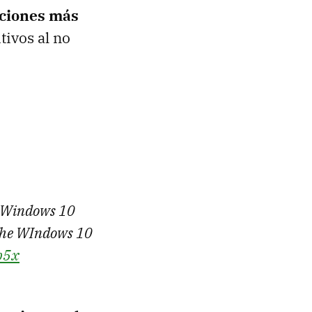
aciones más
ivos al no
e Windows 10
 the WIndows 10
b5x