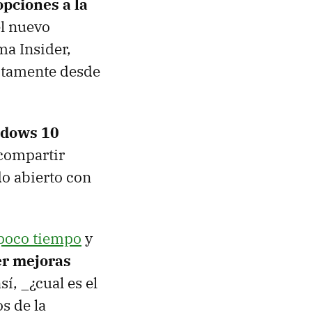
pciones a la
el nuevo
ma Insider,
ectamente desde
ndows 10
 compartir
o abierto con
 poco tiempo
y
er mejoras
í, _¿cual es el
s de la