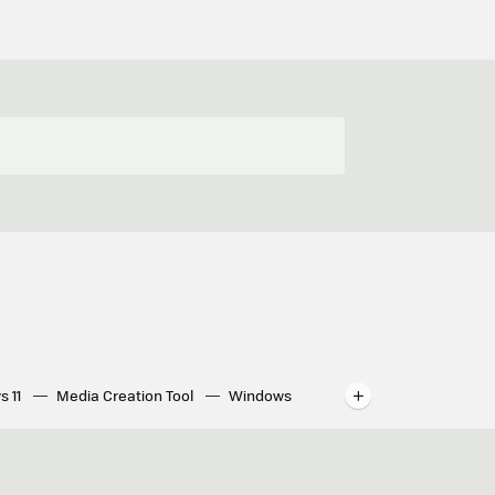
s 11
Media Creation Tool
Windows
indows
WhatsApp para ordenador