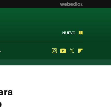
NUEVO
A
Instagram
Youtube
Twitter
Flipboard
ara
o