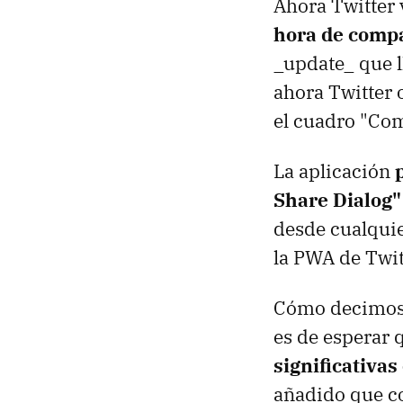
Ahora Twitter v
hora de compa
_update_ que l
ahora Twitter 
el cuadro "Com
La aplicación
Share Dialog"
desde cualquie
la PWA de Twit
Cómo decimo
es de esperar q
significativa
añadido que co