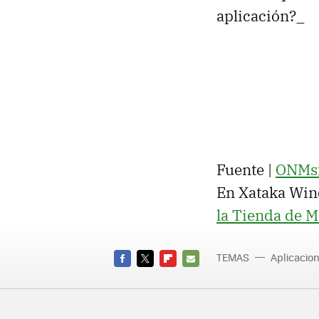
aplicación?_
Fuente |
ONMsf
En Xataka Win
la Tienda de 
TEMAS
Aplicacio
FACEBOOK
TWITTER
FLIPBOARD
E-
MAIL