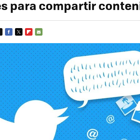
s para compartir conten
FACEBOOK
TWITTER
FLIPBOARD
E-
MAIL