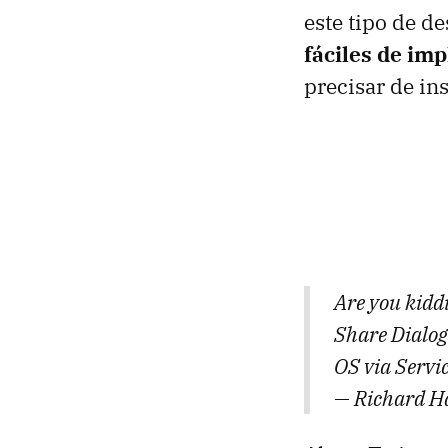
este tipo de de
fáciles de im
precisar de in
Are you kidd
Share Dialog
OS via Servi
— Richard H