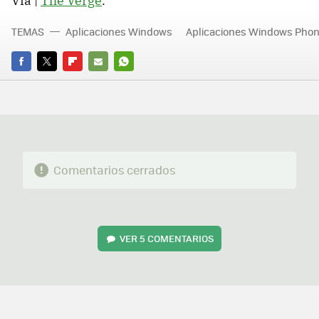
Vía |
The Verge
.
TEMAS
Aplicaciones Windows
Aplicaciones Windows Pho
FACEBOOK
TWITTER
FLIPBOARD
E-
WHATSAPP
MAIL
Comentarios cerrados
VER
5 COMENTARIOS