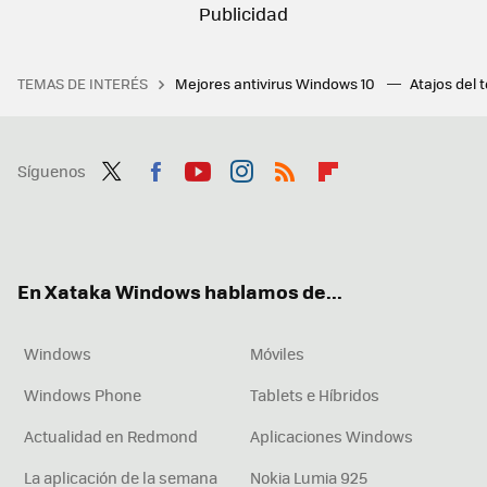
TEMAS DE INTERÉS
Mejores antivirus Windows 10
Atajos del 
Síguenos
Twit
Fac
You
Inst
RSS
Flip
ter
ebo
tub
agr
boa
ok
e
am
rd
En Xataka Windows hablamos de...
Windows
Móviles
Windows Phone
Tablets e Híbridos
Actualidad en Redmond
Aplicaciones Windows
La aplicación de la semana
Nokia Lumia 925