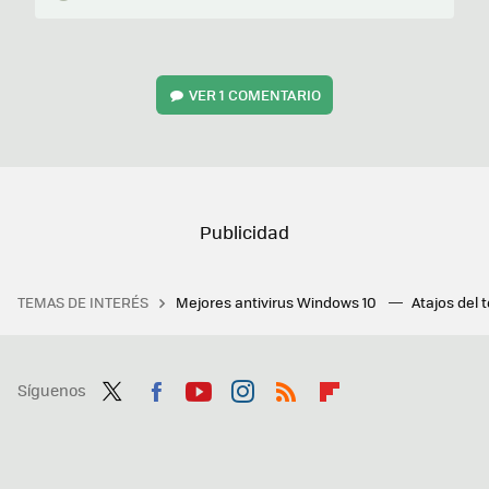
VER
1 COMENTARIO
TEMAS DE INTERÉS
Mejores antivirus Windows 10
Atajos del 
Síguenos
Twit
Fac
You
Inst
RSS
Flip
ter
ebo
tub
agr
boa