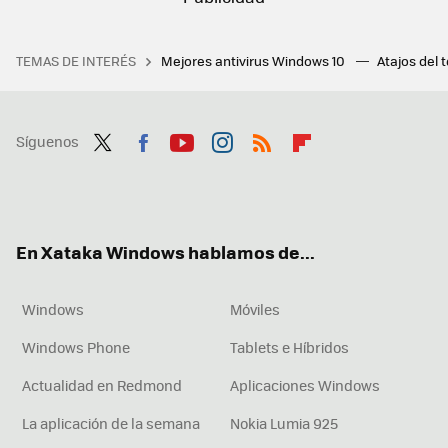
TEMAS DE INTERÉS
Mejores antivirus Windows 10
Atajos del 
Síguenos
Twit
Fac
You
Inst
RSS
Flip
ter
ebo
tub
agr
boa
ok
e
am
rd
En Xataka Windows hablamos de...
Windows
Móviles
Windows Phone
Tablets e Híbridos
Actualidad en Redmond
Aplicaciones Windows
La aplicación de la semana
Nokia Lumia 925