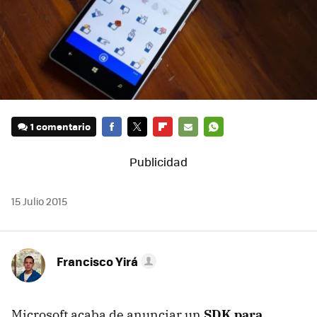
1 comentario
FACEBOOK
TWITTER
FLIPBOARD
E-
WHATSAPP
MAIL
15 Julio 2015
Francisco Yirá
Microsoft acaba de anunciar un
SDK para