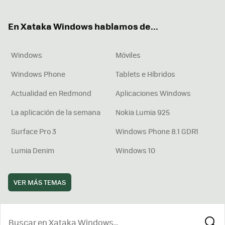
ter
ebo
tub
agr
boa
ok
e
am
rd
En Xataka Windows hablamos de...
Windows
Móviles
Windows Phone
Tablets e Híbridos
Actualidad en Redmond
Aplicaciones Windows
La aplicación de la semana
Nokia Lumia 925
Surface Pro 3
Windows Phone 8.1 GDR1
Lumia Denim
Windows 10
VER MÁS TEMAS