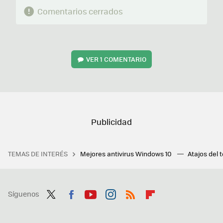
Comentarios cerrados
VER
1 COMENTARIO
TEMAS DE INTERÉS
Mejores antivirus Windows 10
Atajos del 
Síguenos
Twit
Fac
You
Inst
RSS
Flip