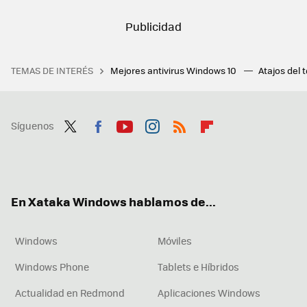
TEMAS DE INTERÉS
Mejores antivirus Windows 10
Atajos del 
Síguenos
Twit
Fac
You
Inst
RSS
Flip
ter
ebo
tub
agr
boa
ok
e
am
rd
En Xataka Windows hablamos de...
Windows
Móviles
Windows Phone
Tablets e Híbridos
Actualidad en Redmond
Aplicaciones Windows