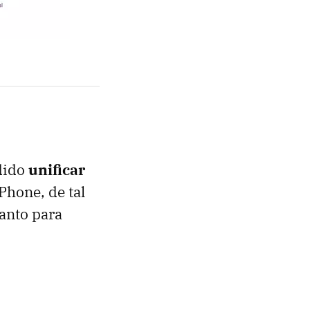
idido
unificar
hone, de tal
anto para