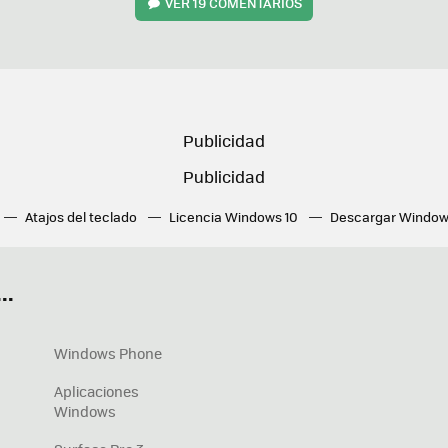
VER
19 COMENTARIOS
Atajos del teclado
Licencia Windows 10
Descargar Window
ué tarjeta gráfica tengo
Fórmulas Excel
DirectX
Fondos W
OneDrive
Nuevos Surface
..
Windows Phone
Aplicaciones
Windows