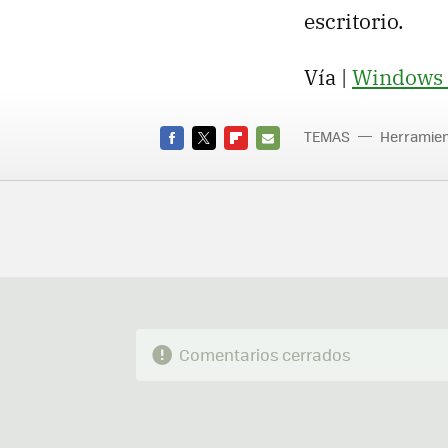
escritorio.
Vía |
Windows 
TEMAS
Herramien
FACEBOOK
TWITTER
FLIPBOARD
E-
MAIL
Comentarios cerrados