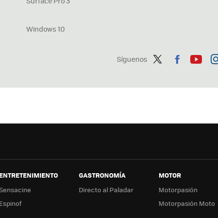
Surface Pro 3
Windows 10
Síguenos
Twit
Fac
You
In
ter
ebo
tub
ag
ok
e
a
ENTRETENIMIENTO
GASTRONOMÍA
MOTOR
Sensacine
Directo al Paladar
Motorpasión
Espinof
Motorpasión Moto