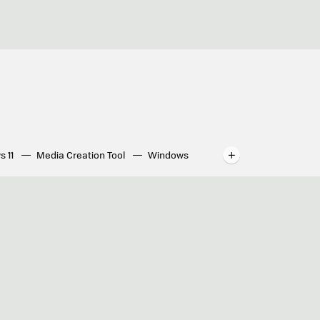
s 11
Media Creation Tool
Windows
indows
WhatsApp para ordenador