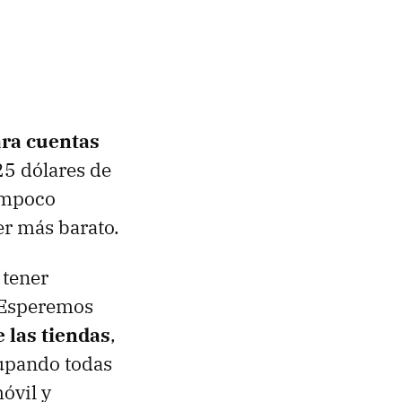
ara cuentas
25 dólares de
tampoco
er más barato.
 tener
. Esperemos
 las tiendas
,
rupando todas
óvil y