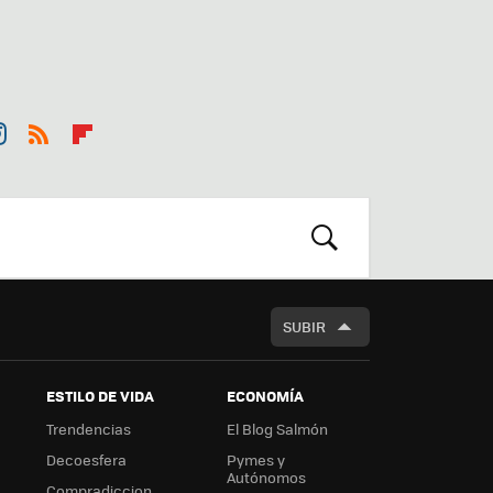
st
RSS
Flip
r
boa
m
rd
BUSCAR
SUBIR
ESTILO DE VIDA
ECONOMÍA
Trendencias
El Blog Salmón
Decoesfera
Pymes y
Autónomos
Compradiccion