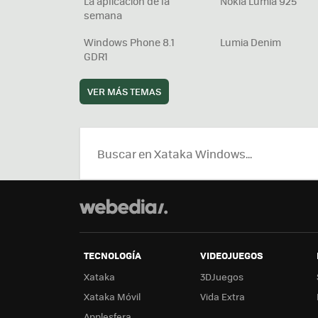
La aplicación de la
Nokia Lumia 925
semana
Windows Phone 8.1
Lumia Denim
GDR1
VER MÁS TEMAS
TECNOLOGÍA
VIDEOJUEGOS
Xataka
3DJuegos
Xataka Móvil
Vida Extra
Applesfera