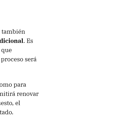
n también
dicional
. Es
s que
l proceso será
como para
mitirá renovar
esto, el
tado.