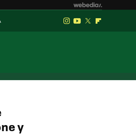
A
Instagram
Youtube
Twitter
Flipboard
e
ne y