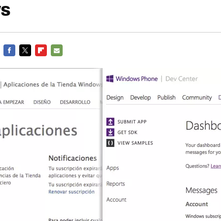
s
FACEBOOK
TWITTER
FLIPBOARD
E-
MAIL