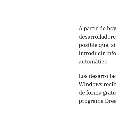
A partir de ho
desarrollador
posible que, s
introducir inf
automático.
Los desarroll
Windows recibi
de forma gratui
programa Drea