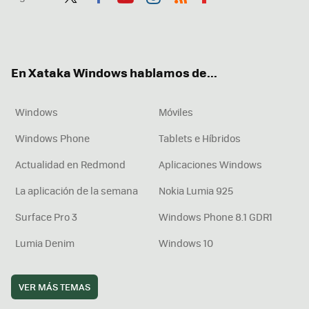
Twit
Fac
You
Inst
RSS
Flip
ter
ebo
tub
agr
boa
ok
e
am
rd
En Xataka Windows hablamos de...
Windows
Móviles
Windows Phone
Tablets e Híbridos
Actualidad en Redmond
Aplicaciones Windows
La aplicación de la semana
Nokia Lumia 925
Surface Pro 3
Windows Phone 8.1 GDR1
Lumia Denim
Windows 10
VER MÁS TEMAS