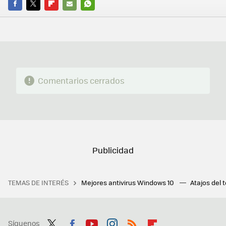
FACEBOOK
TWITTER
FLIPBOARD
E-
WHATSAPP
MAIL
Comentarios cerrados
TEMAS DE INTERÉS
Mejores antivirus Windows 10
Atajos del 
Síguenos