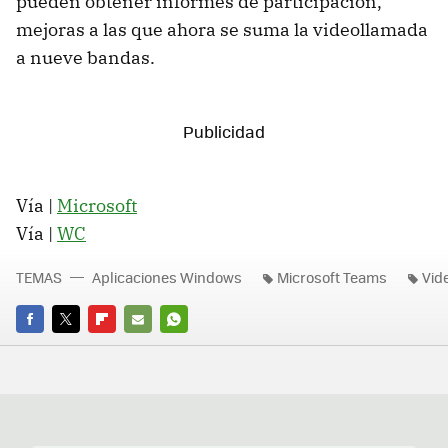
pueden obtener informes de participación,
mejoras a las que ahora se suma la videollamada
a nueve bandas.
Vía |
Microsoft
Vía |
WC
TEMAS
Aplicaciones Windows
Microsoft Teams
Vid
FACEBOOK
TWITTER
FLIPBOARD
E-
WHATSAPP
MAIL