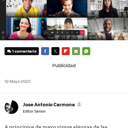
1 comentario
FACEBOOK
TWITTER
FLIPBOARD
E-
WHATSAPP
MAIL
19 Mayo 2020
Jose Antonio Carmona
Editor Senior
A principios de mayo vimos algunas de las