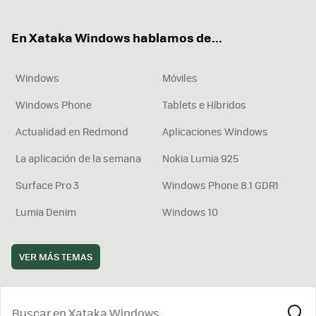
ter
ebo
tub
agr
boa
ok
e
am
rd
En Xataka Windows hablamos de...
Windows
Móviles
Windows Phone
Tablets e Híbridos
Actualidad en Redmond
Aplicaciones Windows
La aplicación de la semana
Nokia Lumia 925
Surface Pro 3
Windows Phone 8.1 GDR1
Lumia Denim
Windows 10
VER MÁS TEMAS