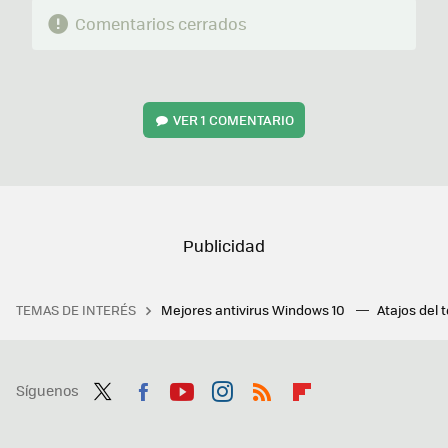
Comentarios cerrados
VER
1 COMENTARIO
TEMAS DE INTERÉS
Mejores antivirus Windows 10
Atajos del 
Síguenos
Twit
Fac
You
Inst
RSS
Flip