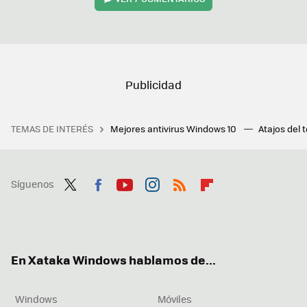
TEMAS DE INTERÉS
Mejores antivirus Windows 10
Atajos del 
Síguenos
Twit
Fac
You
Inst
RSS
Flip
ter
ebo
tub
agr
boa
ok
e
am
rd
En Xataka Windows hablamos de...
Windows
Móviles