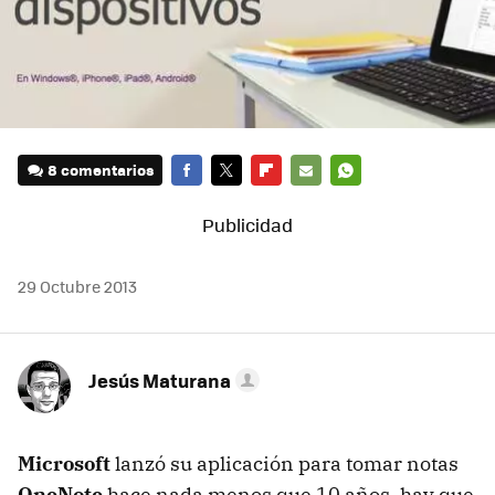
8 comentarios
FACEBOOK
TWITTER
FLIPBOARD
E-
WHATSAPP
MAIL
29 Octubre 2013
Jesús Maturana
Microsoft
lanzó su aplicación para tomar notas
OneNote
hace nada menos que 10 años, hay que