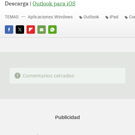
Descarga |
Outlook para iOS
TEMAS
Aplicaciones Windows
Outlook
iPad
Co
FACEBOOK
TWITTER
FLIPBOARD
E-
WHATSAPP
MAIL
Comentarios cerrados