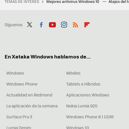
TEMAS DE INTERÉS
Mejores antivirus Windows 10
Atajos del 
Síguenos
Twit
Fac
You
Inst
RSS
Flip
ter
ebo
tub
agr
boa
ok
e
am
rd
En Xataka Windows hablamos de...
Windows
Móviles
Windows Phone
Tablets e Híbridos
Actualidad en Redmond
Aplicaciones Windows
La aplicación de la semana
Nokia Lumia 925
Surface Pro 3
Windows Phone 8.1 GDR1
Lumia Denim
Windows 10