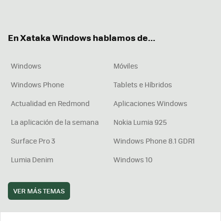
ter
ebo
tub
agr
boa
ok
e
am
rd
En Xataka Windows hablamos de...
Windows
Móviles
Windows Phone
Tablets e Híbridos
Actualidad en Redmond
Aplicaciones Windows
La aplicación de la semana
Nokia Lumia 925
Surface Pro 3
Windows Phone 8.1 GDR1
Lumia Denim
Windows 10
VER MÁS TEMAS