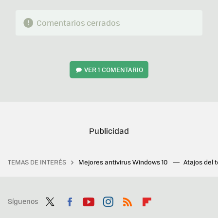
Comentarios cerrados
VER
1 COMENTARIO
TEMAS DE INTERÉS
Mejores antivirus Windows 10
Atajos del 
Síguenos
Twit
Fac
You
Inst
RSS
Flip