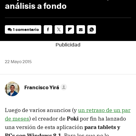
análisis a fondo
1 comentario
FACEBOOK
TWITTER
FLIPBOARD
E-
WHATSAPP
MAIL
22 Mayo 2015
Francisco Yirá
Luego de varios anuncios (y
un retraso de un par
de meses
) el creador de
Poki
por fin ha lanzado
una versión de esta aplicación
para tablets y
PCs con Windows 8.1
. Para los que no lo