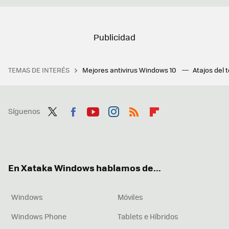
TEMAS DE INTERÉS
Mejores antivirus Windows 10
Atajos del 
Síguenos
Twit
Fac
You
Inst
RSS
Flip
ter
ebo
tub
agr
boa
ok
e
am
rd
En Xataka Windows hablamos de...
Windows
Móviles
Windows Phone
Tablets e Híbridos