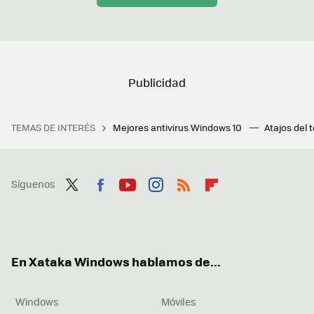
TEMAS DE INTERÉS
Mejores antivirus Windows 10
Atajos del 
Síguenos
Twit
Fac
You
Inst
RSS
Flip
ter
ebo
tub
agr
boa
ok
e
am
rd
En Xataka Windows hablamos de...
Windows
Móviles