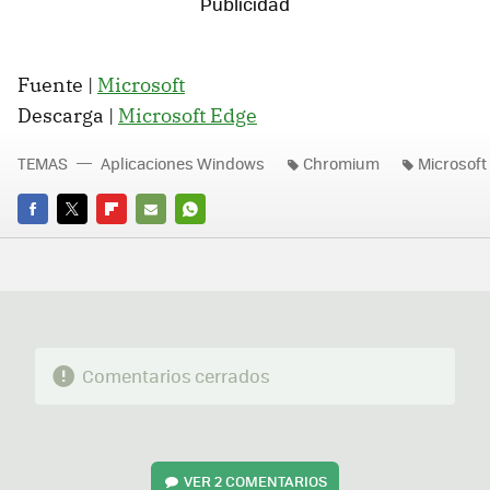
Fuente |
Microsoft
Descarga |
Microsoft Edge
TEMAS
Aplicaciones Windows
Chromium
Microsoft
FACEBOOK
TWITTER
FLIPBOARD
E-
WHATSAPP
MAIL
Comentarios cerrados
VER
2 COMENTARIOS