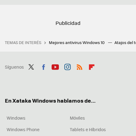
TEMAS DE INTERÉS
Mejores antivirus Windows 10
Atajos del 
Síguenos
Twit
Fac
You
Inst
RSS
Flip
ter
ebo
tub
agr
boa
ok
e
am
rd
En Xataka Windows hablamos de...
Windows
Móviles
Windows Phone
Tablets e Híbridos