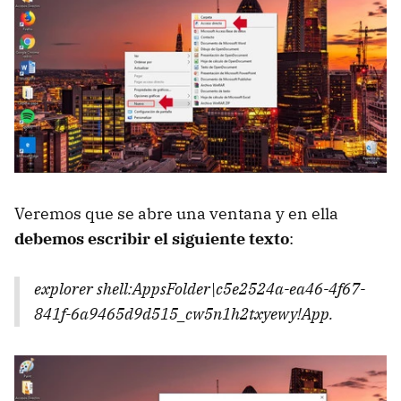
Veremos que se abre una ventana y en ella
debemos escribir el siguiente texto
:
explorer shell:AppsFolder\c5e2524a-ea46-4f67-
841f-6a9465d9d515_cw5n1h2txyewy!App.