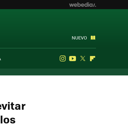
NUEVO
A
Instagram
Youtube
Twitter
Flipboard
vitar
 los