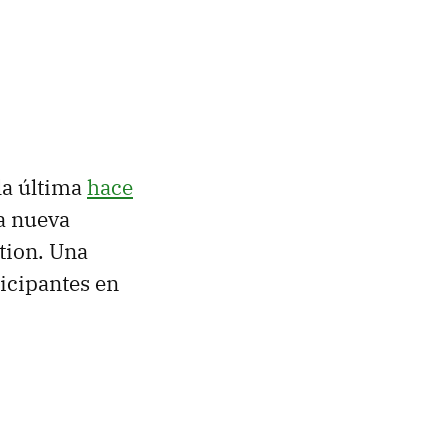
 la última
hace
na nueva
tion. Una
ticipantes en