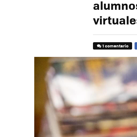
alumnos
virtuale
1 comentario