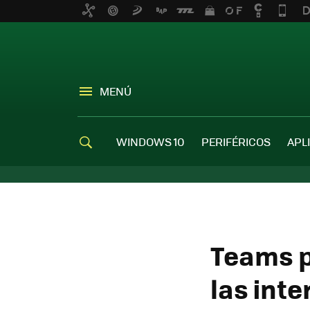
MENÚ
WINDOWS 10
PERIFÉRICOS
APL
Teams p
las inte