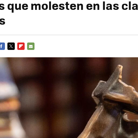
 que molesten en las cl
s
FACEBOOK
TWITTER
FLIPBOARD
E-
MAIL