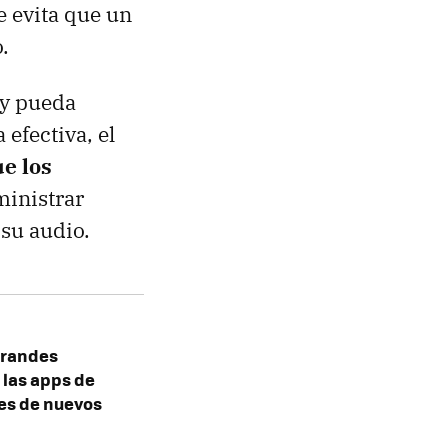
se evita que un
.
 y pueda
efectiva, el
ue los
ministrar
 su audio.
grandes
 las apps de
es de nuevos