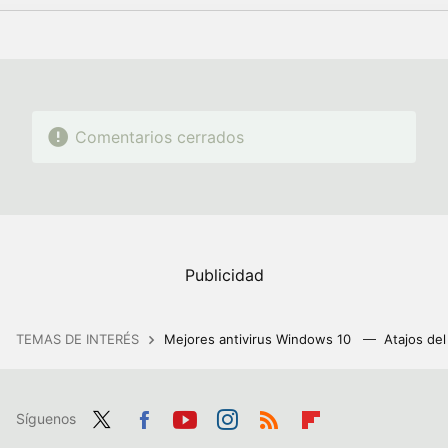
FACEBOOK
TWITTER
FLIPBOARD
E-
WHATSAPP
MAIL
Comentarios cerrados
TEMAS DE INTERÉS
Mejores antivirus Windows 10
Atajos de
Síguenos