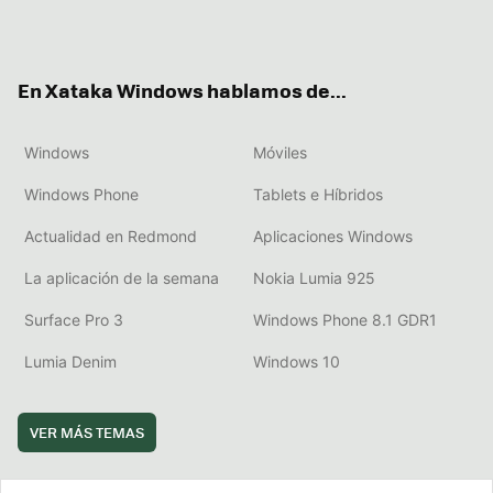
Twit
Fac
You
Inst
RSS
Flip
ter
ebo
tub
agr
boa
ok
e
am
rd
En Xataka Windows hablamos de...
Windows
Móviles
Windows Phone
Tablets e Híbridos
Actualidad en Redmond
Aplicaciones Windows
La aplicación de la semana
Nokia Lumia 925
Surface Pro 3
Windows Phone 8.1 GDR1
Lumia Denim
Windows 10
VER MÁS TEMAS