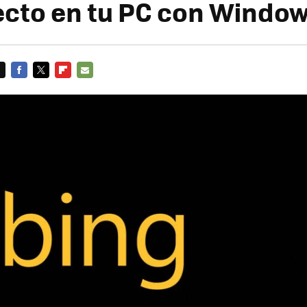
ecto en tu PC con Windo
FACEBOOK
TWITTER
FLIPBOARD
E-
MAIL