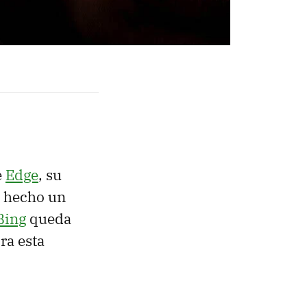
e
Edge
, su
n hecho un
Bing
queda
ra esta