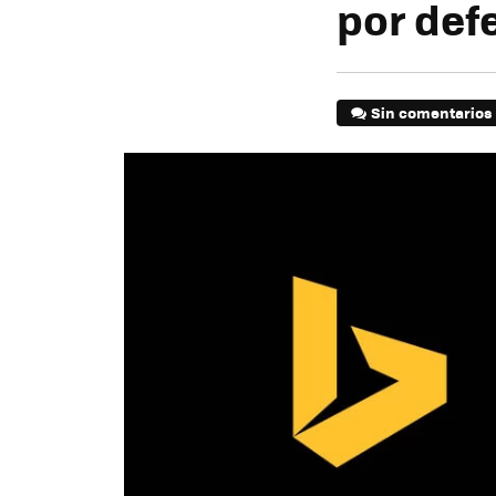
por def
Sin comentarios