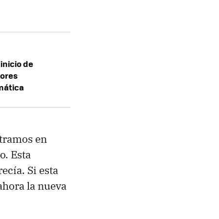
inicio de
jores
mática
ntramos en
o. Esta
ecía. Si esta
hora la nueva