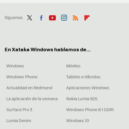
Síguenos
Twit
Fac
You
Inst
RSS
Flip
ter
ebo
tub
agr
boa
ok
e
am
rd
En Xataka Windows hablamos de...
Windows
Móviles
Windows Phone
Tablets e Híbridos
Actualidad en Redmond
Aplicaciones Windows
La aplicación de la semana
Nokia Lumia 925
Surface Pro 3
Windows Phone 8.1 GDR1
Lumia Denim
Windows 10