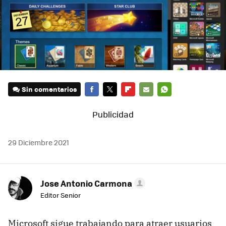
Sin comentarios
FACEBOOK
TWITTER
FLIPBOARD
E-
WHATSAPP
MAIL
29 Diciembre 2021
Jose Antonio Carmona
Editor Senior
Microsoft sigue trabajando para atraer usuarios