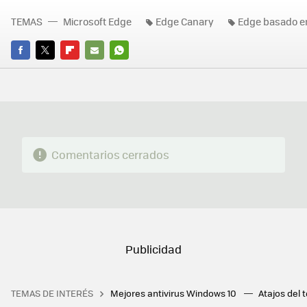
TEMAS
Microsoft Edge
Edge Canary
Edge basado 
FACEBOOK
TWITTER
FLIPBOARD
E-
WHATSAPP
MAIL
Comentarios cerrados
TEMAS DE INTERÉS
Mejores antivirus Windows 10
Atajos del 