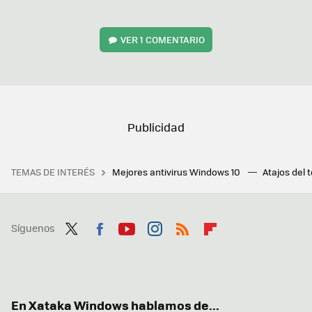
VER
1 COMENTARIO
TEMAS DE INTERÉS
Mejores antivirus Windows 10
Atajos del 
Síguenos
Twit
Fac
You
Inst
RSS
Flip
ter
ebo
tub
agr
boa
ok
e
am
rd
En Xataka Windows hablamos de...