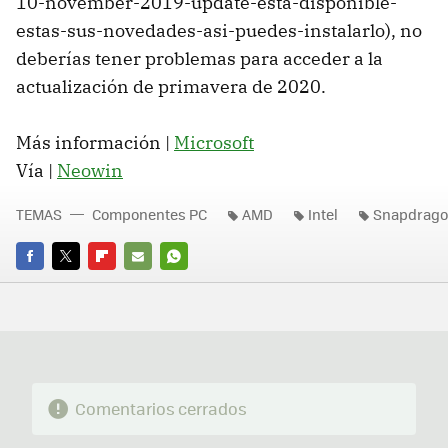
10-november-2019-update-esta-disponible-
estas-sus-novedades-asi-puedes-instalarlo), no
deberías tener problemas para acceder a la
actualización de primavera de 2020.
Más información |
Microsoft
Vía |
Neowin
TEMAS
Componentes PC
AMD
Intel
Snapdrag
FACEBOOK
TWITTER
FLIPBOARD
E-
WHATSAPP
MAIL
Comentarios cerrados