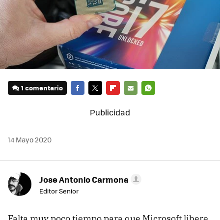
1 comentario
FACEBOOK
TWITTER
FLIPBOARD
E-
WHATSAPP
MAIL
14 Mayo 2020
Jose Antonio Carmona
Editor Senior
Falta muy poco tiempo para que Microsoft libere