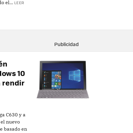
 el...
LEER
én
dows 10
 rendir
ga C630 y a
 el nuevo
le basado en