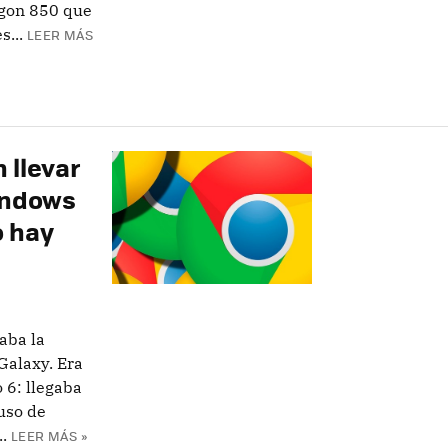
gon 850 que
s...
LEER MÁS
 llevar
indows
o hay
aba la
 Galaxy. Era
o 6: llegaba
uso de
.
LEER MÁS »