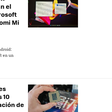
n el
rosoft
aomi Mi
droid:
ft en un
es
 10
ación de