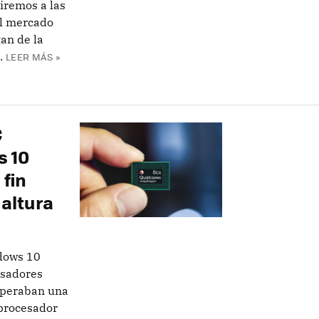
iremos a las
al mercado
an de la
.
LEER MÁS »
C
s 10
fin
 altura
dows 10
esadores
speraban una
 procesador