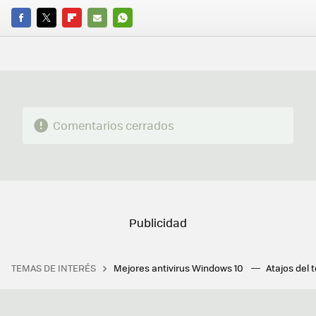
FACEBOOK
TWITTER
FLIPBOARD
E-
WHATSAPP
MAIL
Comentarios cerrados
TEMAS DE INTERÉS
Mejores antivirus Windows 10
Atajos del 