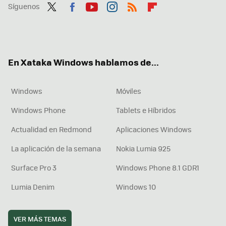
Síguenos
Twit
Fac
You
Inst
RSS
Flip
ter
ebo
tub
agr
boa
ok
e
am
rd
En Xataka Windows hablamos de...
Windows
Móviles
Windows Phone
Tablets e Híbridos
Actualidad en Redmond
Aplicaciones Windows
La aplicación de la semana
Nokia Lumia 925
Surface Pro 3
Windows Phone 8.1 GDR1
Lumia Denim
Windows 10
VER MÁS TEMAS