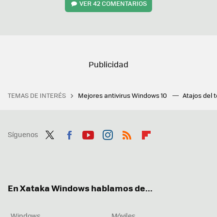
VER
42 COMENTARIOS
TEMAS DE INTERÉS
Mejores antivirus Windows 10
Atajos del 
Síguenos
Twit
Fac
You
Inst
RSS
Flip
ter
ebo
tub
agr
boa
ok
e
am
rd
En Xataka Windows hablamos de...
Windows
Móviles