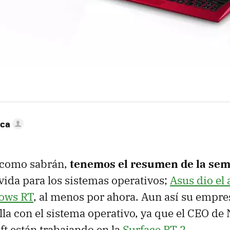
nca
 como sabrán,
tenemos el resumen de la se
ida para los sistemas operativos;
Asus dio el
ows RT
, al menos por ahora. Aun así su empre
oalla con el sistema operativo, ya que el CEO de
ft están trabajando en la
Surface RT 2
.