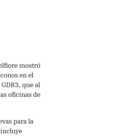
elfiore mostró
iconos en el
n GDR3, que al
as oficinas de
evas para la
 incluye