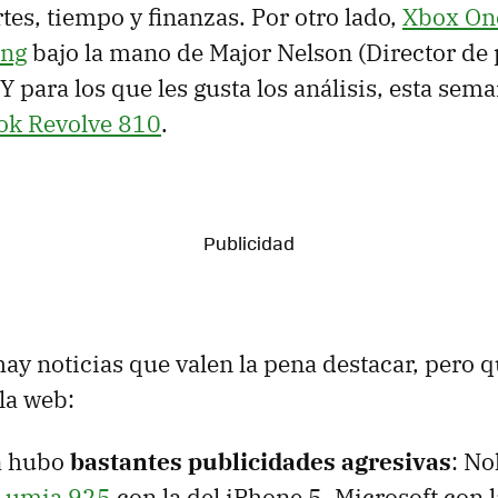
tes, tiempo y finanzas. Por otro lado,
Xbox One
ing
bajo la mano de Major Nelson (Director d
Y para los que les gusta los análisis, esta sem
ok Revolve 810
.
ay noticias que valen la pena destacar, pero 
la web:
a hubo
bastantes publicidades agresivas
: N
 Lumia 925
con la del iPhone 5, Microsoft con 