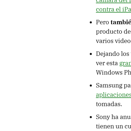
contra el iP
Pero
tambié
producto de 
varios vide
Dejando los 
ver esta
gra
Windows Pho
Samsung par
aplicaciones
tomadas.
Sony ha an
tienen un cu