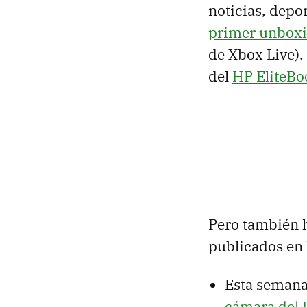
noticias, depor
primer unbox
de Xbox Live). 
del
HP EliteBo
Pero también h
publicados en 
Esta seman
cámara del