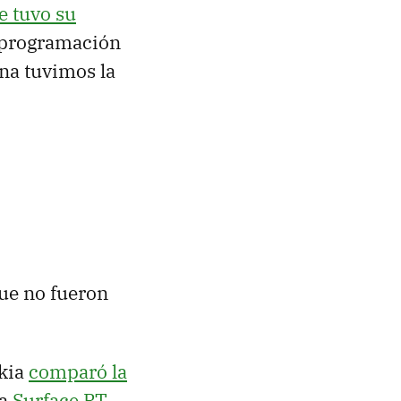
 tuvo su
e programación
ana tuvimos la
que no fueron
okia
comparó la
la
Surface RT