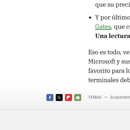
que su preci
Y por últim
Gates
, que 
Una lectura
Eso es todo, v
Microsoft y su
favorito para 
terminales debe
TEMAS
Ecosistem
FACEBOOK
TWITTER
FLIPBOARD
E-
MAIL