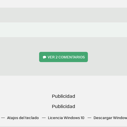
VER
2 COMENTARIOS
Atajos del teclado
Licencia Windows 10
Descargar Window
ué tarjeta gráfica tengo
Fórmulas Excel
DirectX
Fondos W