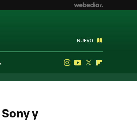
NUEVO
A
Instagram
Youtube
Twitter
Flipboard
 Sony y