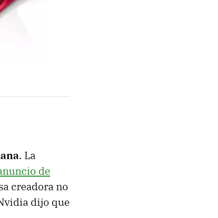
mana
. La
 anuncio de
sa creadora no
 Nvidia dijo que