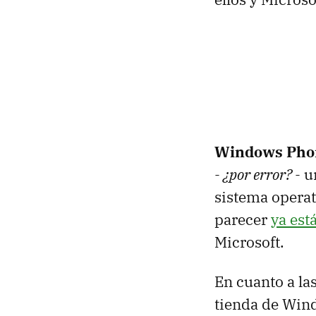
Windows Phon
- ¿por error? -
u
sistema operat
parecer
ya est
Microsoft.
En cuanto a la
tienda de Win