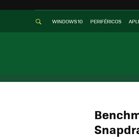
WINDOWS 10
PERIFÉRICOS
APL
Benchma
Snapdra