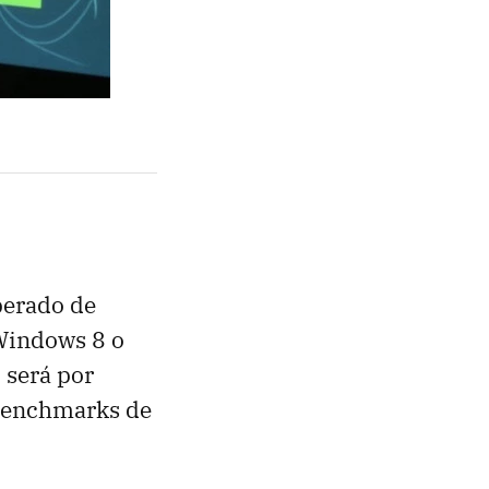
perado de
 Windows 8 o
 será por
 benchmarks de