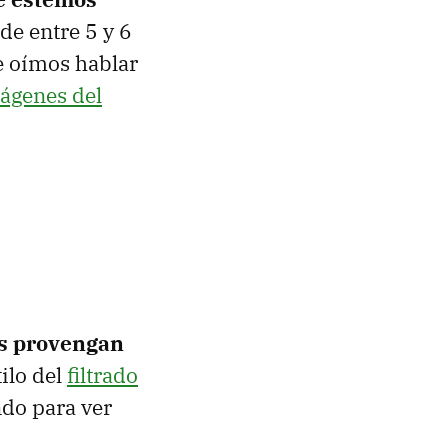
de entre 5 y 6
e oímos hablar
ágenes del
os provengan
tilo del
filtrado
ndo para ver