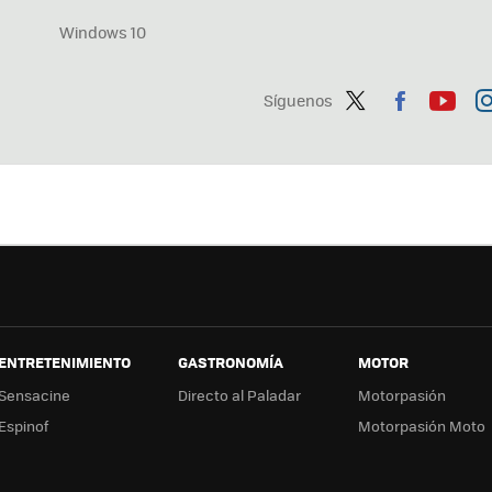
Windows 10
Síguenos
Twit
Fac
You
In
ter
ebo
tub
ag
ok
e
a
ENTRETENIMIENTO
GASTRONOMÍA
MOTOR
Sensacine
Directo al Paladar
Motorpasión
Espinof
Motorpasión Moto