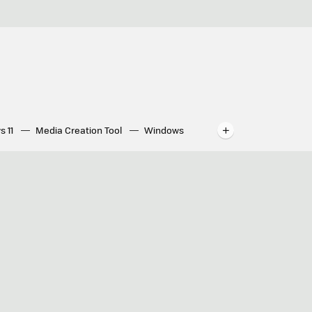
s 11
Media Creation Tool
Windows
indows
WhatsApp para ordenador