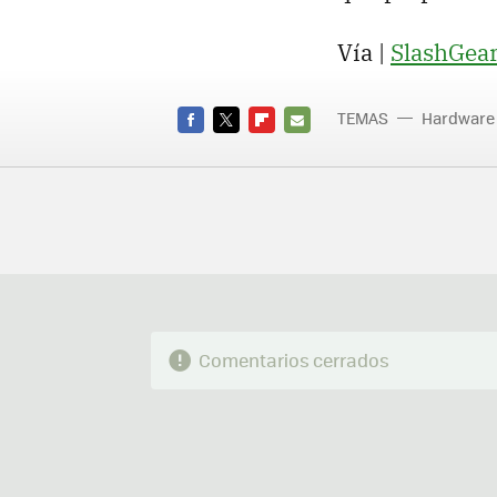
Vía |
SlashGea
TEMAS
Hardware
FACEBOOK
TWITTER
FLIPBOARD
E-
MAIL
Comentarios cerrados