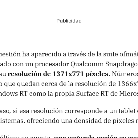
uestión ha aparecido a través de la suite ofi
ipado con un procesador Qualcomm Snapdrago
 su
resolución de 1371x771 píxeles
. Número
o que quedan cerca de la resolución de 1366x
ndows RT como la propia Surface RT de Micros
aso, si esa resolución corresponde a un table
 sistemas, ofreciendo una densidad de píxele
 último en cuenta,
una segunda opción es qu