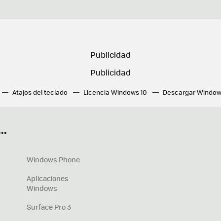
Atajos del teclado
Licencia Windows 10
Descargar Window
ué tarjeta gráfica tengo
Fórmulas Excel
DirectX
Fondos W
OneDrive
Nuevos Surface
..
Windows Phone
Aplicaciones
Windows
Surface Pro 3