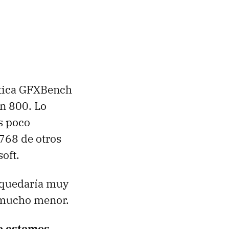
mática GFXBench
n 800. Lo
s poco
768 de otros
oft.
t quedaría muy
s mucho menor.
e estemos