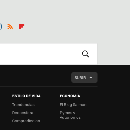
st
RSS
Flip
r
boa
m
rd
BUSCAR
SUBIR
ESTILO DE VIDA
ECONOMÍA
Trendencias
El Blog Salmón
Decoesfera
Pymes y
Autónomos
Compradiccion