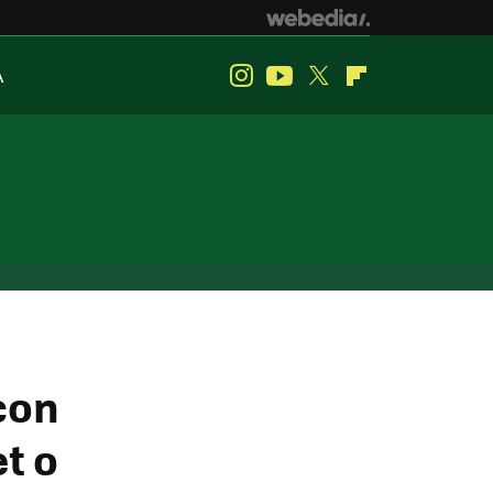
A
Instagram
Youtube
Twitter
Flipboard
con
t o