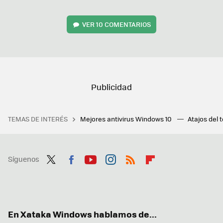
VER
10 COMENTARIOS
TEMAS DE INTERÉS
Mejores antivirus Windows 10
Atajos del 
Síguenos
Twit
Fac
You
Inst
RSS
Flip
ter
ebo
tub
agr
boa
ok
e
am
rd
En Xataka Windows hablamos de...