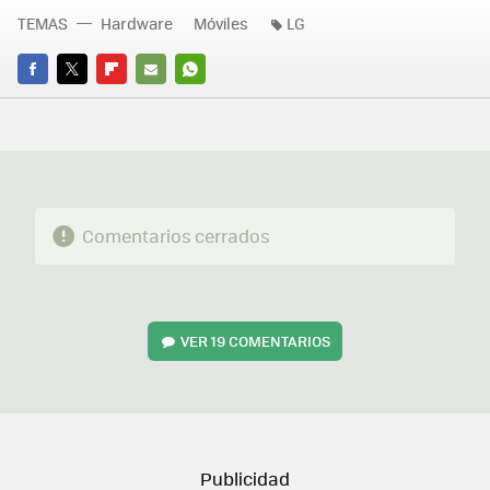
TEMAS
Hardware
Móviles
LG
FACEBOOK
TWITTER
FLIPBOARD
E-
WHATSAPP
MAIL
Comentarios cerrados
VER
19 COMENTARIOS