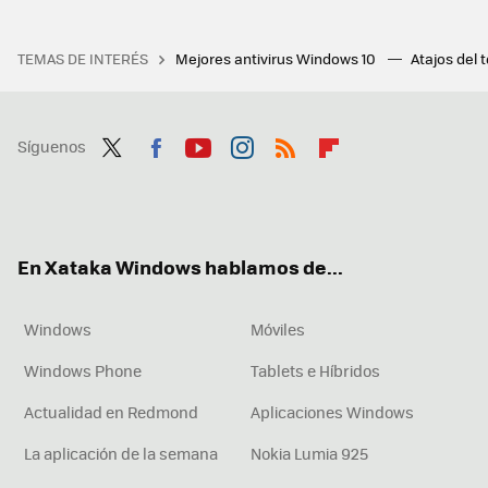
TEMAS DE INTERÉS
Mejores antivirus Windows 10
Atajos del 
Síguenos
Twit
Fac
You
Inst
RSS
Flip
ter
ebo
tub
agr
boa
ok
e
am
rd
En Xataka Windows hablamos de...
Windows
Móviles
Windows Phone
Tablets e Híbridos
Actualidad en Redmond
Aplicaciones Windows
La aplicación de la semana
Nokia Lumia 925