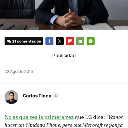
21 comentarios
FACEBOOK
TWITTER
FLIPBOARD
E-
WHATSAPP
MAIL
22 Agosto 2013
Carlos Tinca
No es que sea la primera vez
que LG dice:
“Vamos
hacer un Windows Phone, pero que Microsoft se ponga