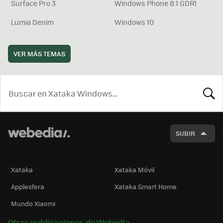
Surface Pro 3
Windows Phone 8.1 GDR1
Lumia Denim
Windows 10
VER MÁS TEMAS
BUSCA
SUBIR
Xataka
Xataka Móvil
Applesfera
Xataka Smart Home
Mundo Xiaomi
Otras publicaciones de Webedia