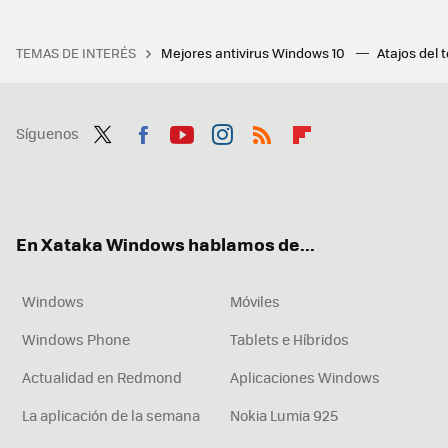
TEMAS DE INTERÉS
Mejores antivirus Windows 10
Atajos del 
Síguenos
Twit
Fac
You
Inst
RSS
Flip
ter
ebo
tub
agr
boa
ok
e
am
rd
En Xataka Windows hablamos de...
Windows
Móviles
Windows Phone
Tablets e Híbridos
Actualidad en Redmond
Aplicaciones Windows
La aplicación de la semana
Nokia Lumia 925