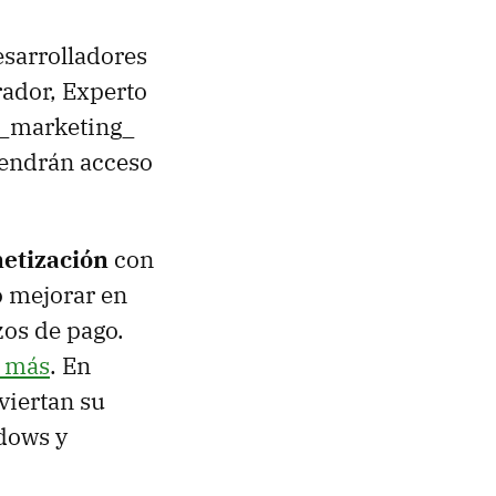
esarrolladores
ador, Experto
y _marketing_
tendrán acceso
etización
con
o mejorar en
zos de pago.
 más
. En
viertan su
dows y