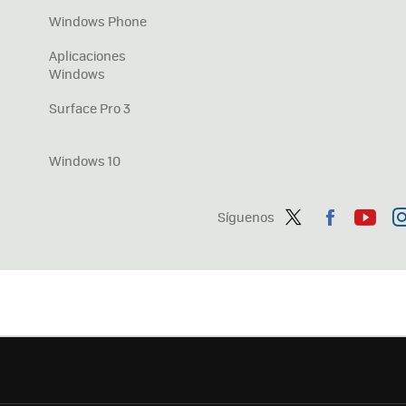
Windows Phone
Aplicaciones
Windows
Surface Pro 3
Windows 10
Síguenos
Twit
Fac
You
In
ter
ebo
tub
ag
ok
e
a