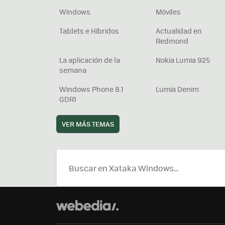
Windows
Móviles
Tablets e Híbridos
Actualidad en
Redmond
La aplicación de la
Nokia Lumia 925
semana
Windows Phone 8.1
Lumia Denim
GDR1
VER MÁS TEMAS