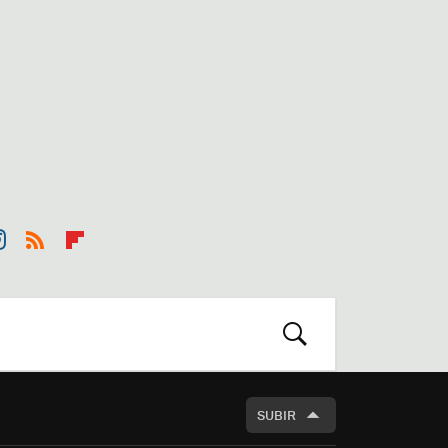
st
RSS
Flip
r
boa
m
rd
BUSCAR
SUBIR