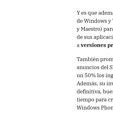
Y es que ademá
de Windows y 
y Maestro) par
de sus aplicac
a
versiones p
También prome
anuncios del S
un 50% los ing
Además, su in
definitiva, bu
tiempo para cr
Windows Phon