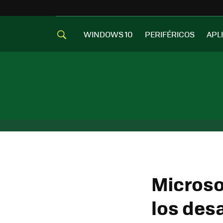
WINDOWS 10
PERIFÉRICOS
APL
Microso
los des