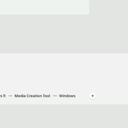
s 11
Media Creation Tool
Windows
indows
WhatsApp para ordenador