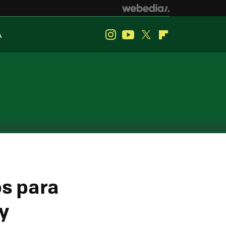
A
Instagram
Youtube
Twitter
Flipboard
os para
y