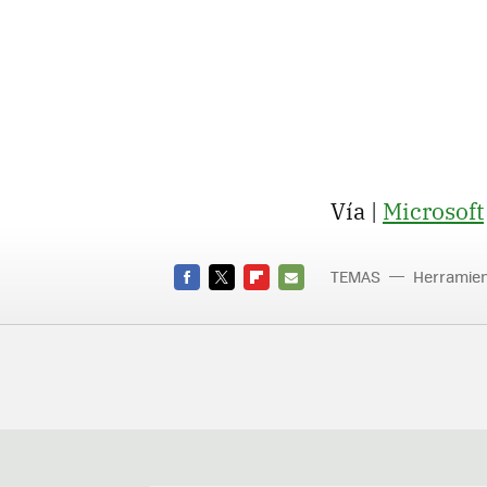
Vía |
Microsoft
TEMAS
Herramien
Center
FACEBOOK
TWITTER
FLIPBOARD
E-
MAIL