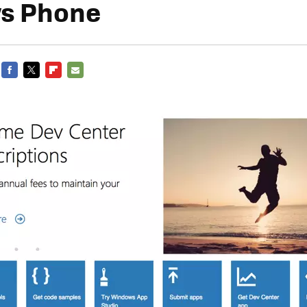
s Phone
FACEBOOK
TWITTER
FLIPBOARD
E-
MAIL