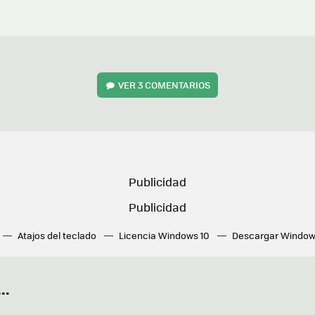
VER
3 COMENTARIOS
Atajos del teclado
Licencia Windows 10
Descargar Window
ué tarjeta gráfica tengo
Fórmulas Excel
DirectX
Fondos W
OneDrive
Nuevos Surface
..