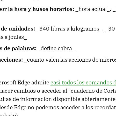
or la hora y husos horarios:
_hora actual_, 
 de unidades:
_340 libras a kilogramos_, _30 
s a joules_
s de palabras:
_define cabra_
acciones:
_cuanto valen las acciones de micr
crosoft Edge admite
casi todos los comandos 
acer cambios o acceder al "cuaderno de Corta
ultas de información disponible abiertamente 
desde Edge no podemos acceder a los recordat
ndario).