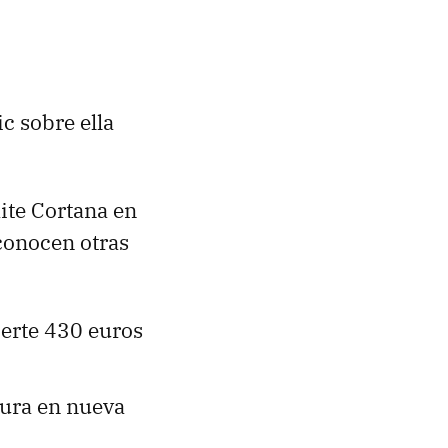
ic sobre ella
ite Cortana en
 conocen otras
ierte 430 euros
tura en nueva