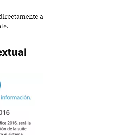
directamente a
te.
extual