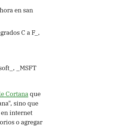
_hora en san
grados C a F_,
osoft_, _MSFT
de Cortana
que
na", sino que
en internet
orios o agregar