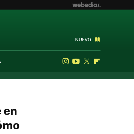
NUEVO
A
Instagram
Youtube
Twitter
Flipboard
e en
cómo