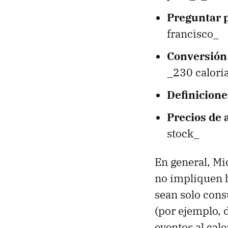
Preguntar p
francisco_
Conversión
_230 caloria
Definicione
Precios de 
stock_
En general, Mi
no impliquen h
sean solo cons
(por ejemplo, 
eventos al cale