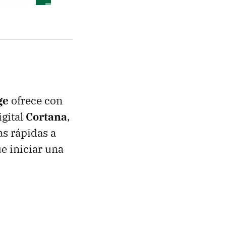
ge
ofrece con
igital
Cortana
,
as rápidas a
ue iniciar una