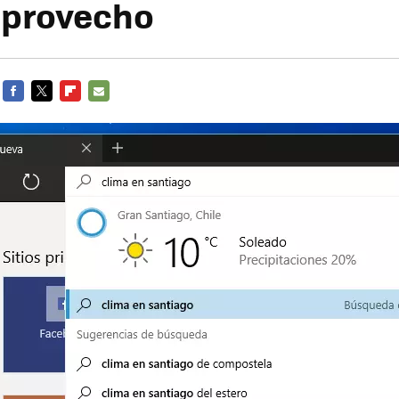
 provecho
FACEBOOK
TWITTER
FLIPBOARD
E-
MAIL