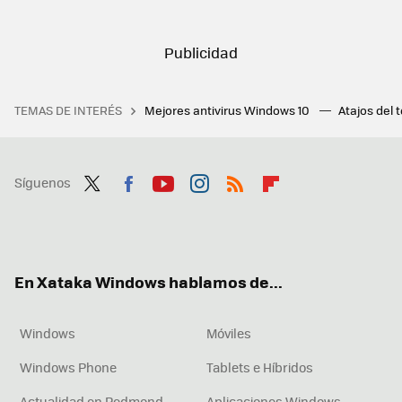
TEMAS DE INTERÉS
Mejores antivirus Windows 10
Atajos del 
Síguenos
Twit
Fac
You
Inst
RSS
Flip
ter
ebo
tub
agr
boa
ok
e
am
rd
En Xataka Windows hablamos de...
Windows
Móviles
Windows Phone
Tablets e Híbridos
Actualidad en Redmond
Aplicaciones Windows