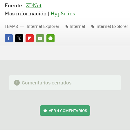
Fuente |
ZDNet
Más información |
Hyp3rlinx
TEMAS
Internet Explorer
Internet
Internet Explorer
FACEBOOK
TWITTER
FLIPBOARD
E-
WHATSAPP
MAIL
Comentarios cerrados
VER
4 COMENTARIOS