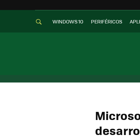
WINDOWS 10
PERIFÉRICOS
APL
Microso
desarro