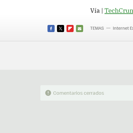
Vía |
TechCru
TEMAS
Internet E
FACEBOOK
TWITTER
FLIPBOARD
E-
MAIL
Comentarios cerrados