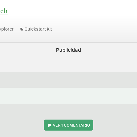
nch
xplorer
Quickstart Kit
VER
1 COMENTARIO