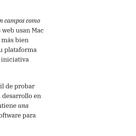
 en campos como
s web usan Mac
s más bien
su plataforma
 iniciativa
il de probar
l desarrollo en
ntiene
una
oftware para