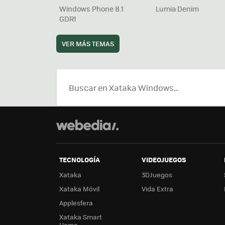
Windows Phone 8.1
Lumia Denim
GDR1
VER MÁS TEMAS
TECNOLOGÍA
VIDEOJUEGOS
Xataka
3DJuegos
Xataka Móvil
Vida Extra
Applesfera
Xataka Smart
Home