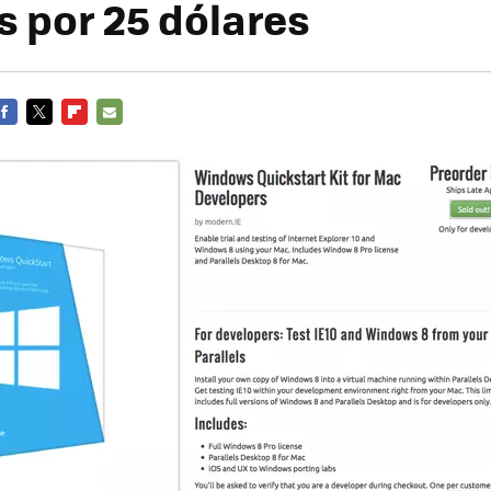
s por 25 dólares
FACEBOOK
TWITTER
FLIPBOARD
E-
MAIL