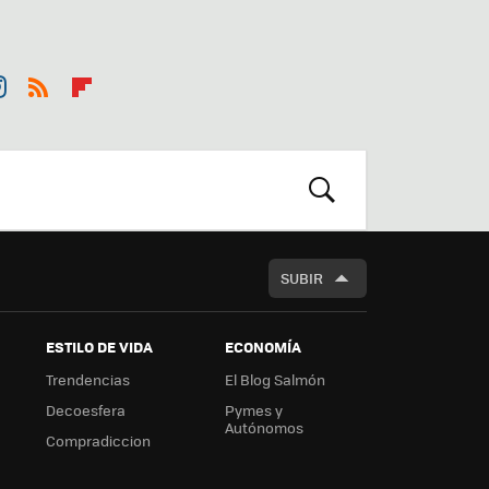
st
RSS
Flip
r
boa
m
rd
BUSCAR
SUBIR
ESTILO DE VIDA
ECONOMÍA
Trendencias
El Blog Salmón
Decoesfera
Pymes y
Autónomos
Compradiccion