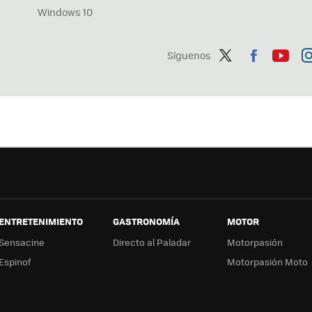
Windows 10
Síguenos
Twit
Fac
You
In
ter
ebo
tub
ag
ok
e
a
ENTRETENIMIENTO
GASTRONOMÍA
MOTOR
Sensacine
Directo al Paladar
Motorpasión
Espinof
Motorpasión Moto