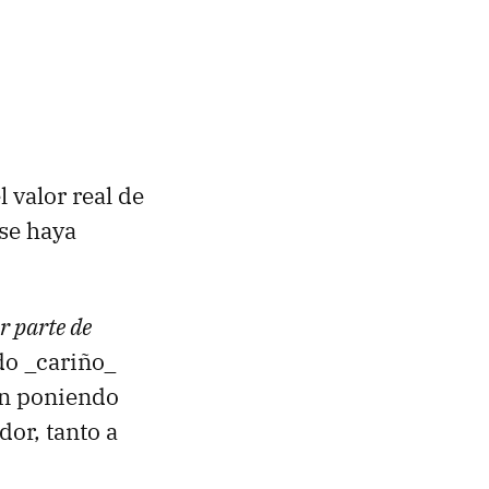
 valor real de
 se haya
r parte de
do _cariño_
án poniendo
or, tanto a