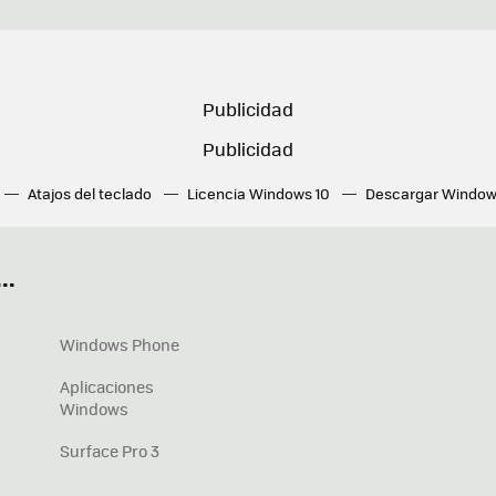
Atajos del teclado
Licencia Windows 10
Descargar Window
ué tarjeta gráfica tengo
Fórmulas Excel
DirectX
Fondos W
OneDrive
Nuevos Surface
..
Windows Phone
Aplicaciones
Windows
Surface Pro 3