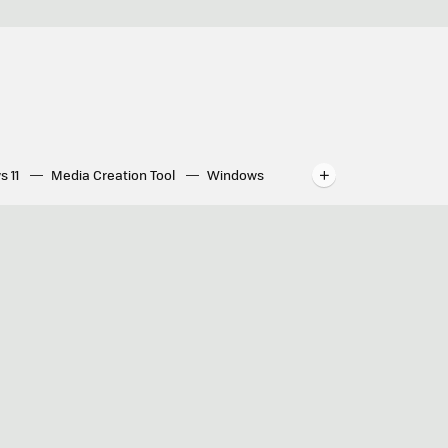
s 11
Media Creation Tool
Windows
indows
WhatsApp para ordenador