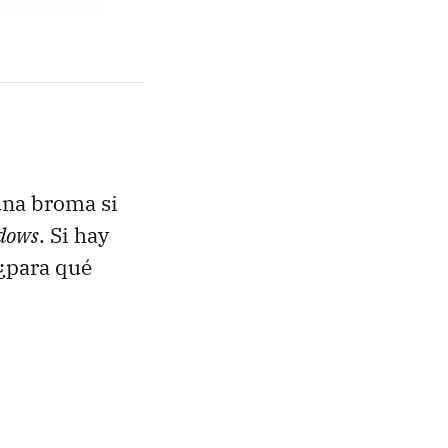
una broma si
ndows
. Si hay
¿para qué