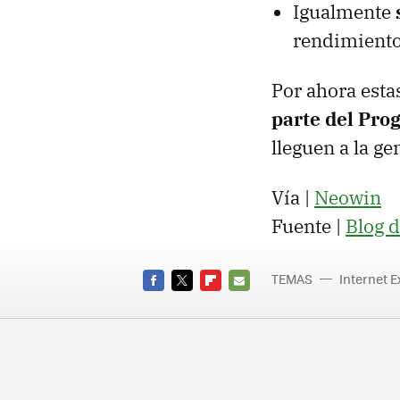
Igualmente
rendimiento 
Por ahora est
parte del Pro
lleguen a la ge
Vía |
Neowin
Fuente |
Blog d
TEMAS
Internet E
FACEBOOK
TWITTER
FLIPBOARD
E-
MAIL