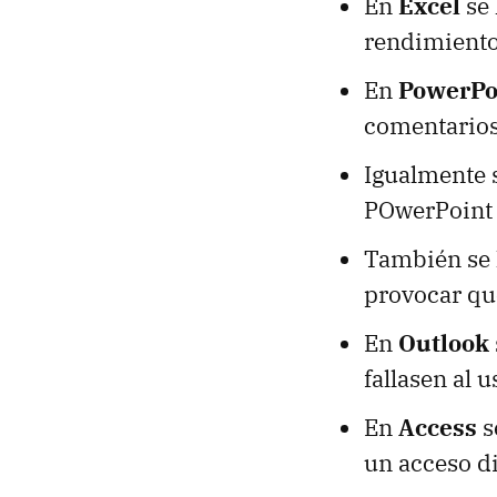
En
Excel
se 
rendimiento 
En
PowerPo
comentarios
Igualmente 
POwerPoint a
También se 
provocar qu
En
Outlook
fallasen al 
En
Access
s
un acceso di