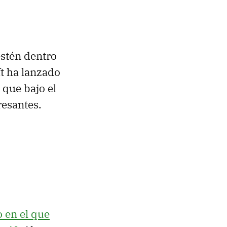
estén dentro
ft ha lanzado
 que bajo el
resantes.
 en el que