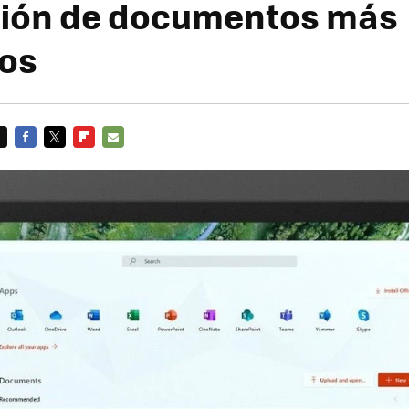
ción de documentos más
vos
FACEBOOK
TWITTER
FLIPBOARD
E-
MAIL