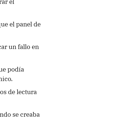
ar el
ue el panel de
r un fallo en
ue podía
mico.
bos de lectura
ando se creaba