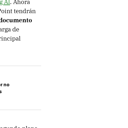
g AI
. Ahora
Point tendrán
n documento
arga de
rincipal
or no
s