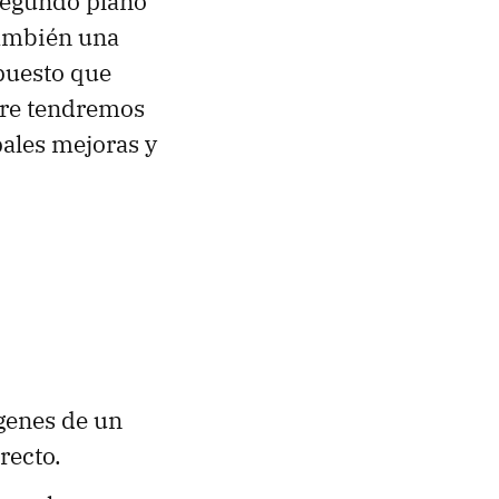
segundo plano
también una
puesto que
pre tendremos
pales mejoras y
genes de un
recto.