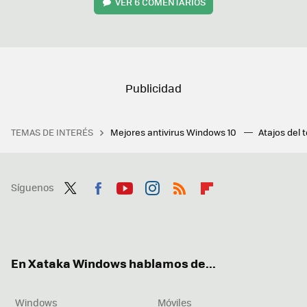
VER
6 COMENTARIOS
TEMAS DE INTERÉS
Mejores antivirus Windows 10
Atajos del 
Síguenos
Twit
Fac
You
Inst
RSS
Flip
ter
ebo
tub
agr
boa
ok
e
am
rd
En Xataka Windows hablamos de...
Windows
Móviles