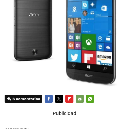
6 comentarios
FACEBOOK
TWITTER
FLIPBOARD
E-
WHATSAPP
MAIL