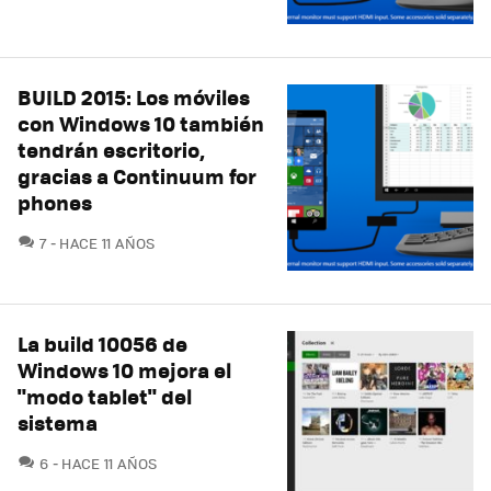
BUILD 2015: Los móviles
con Windows 10 también
tendrán escritorio,
gracias a Continuum for
phones
COMENTARIOS
7
HACE 11 AÑOS
La build 10056 de
Windows 10 mejora el
"modo tablet" del
sistema
COMENTARIOS
6
HACE 11 AÑOS