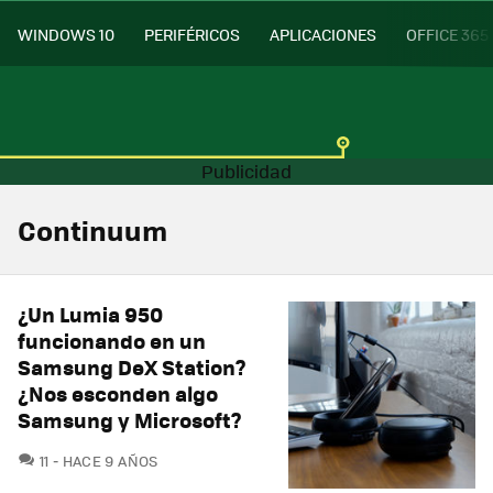
WINDOWS 10
PERIFÉRICOS
APLICACIONES
OFFICE 365
Continuum
¿Un Lumia 950
funcionando en un
Samsung DeX Station?
¿Nos esconden algo
Samsung y Microsoft?
COMENTARIOS
11
HACE 9 AÑOS