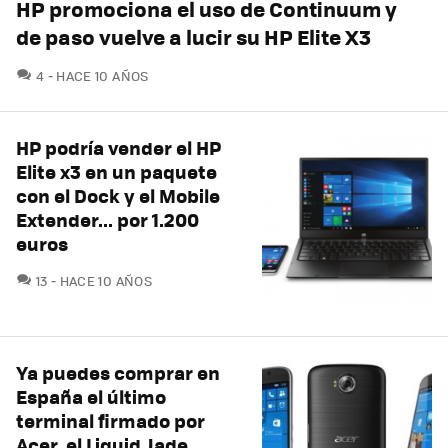
HP promociona el uso de Continuum y
de paso vuelve a lucir su HP Elite X3
COMENTARIOS
4
HACE 10 AÑOS
HP podría vender el HP
Elite x3 en un paquete
con el Dock y el Mobile
Extender... por 1.200
euros
COMENTARIOS
13
HACE 10 AÑOS
Ya puedes comprar en
España el último
terminal firmado por
Acer, el Liquid Jade