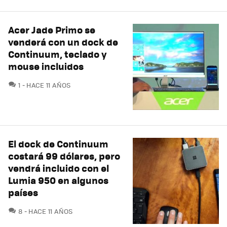
Acer Jade Primo se
venderá con un dock de
Continuum, teclado y
mouse incluidos
COMENTARIOS
1
HACE 11 AÑOS
El dock de Continuum
costará 99 dólares, pero
vendrá incluido con el
Lumia 950 en algunos
países
COMENTARIOS
8
HACE 11 AÑOS