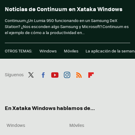
Noticias de Continuum en Xataka Windows
Continuum:¿Un Lumia 950 funcionando en un Samsung DeX
Station? ¿Nos esconden algo Samsung y Microsoft?.Continuum es
el ejemplo de cómo a la productividad en...
OTROS TEMAS:
Windows
Móviles
La aplicación de la seman
Síguenos
Twit
Fac
You
Inst
RSS
Flip
ter
ebo
tub
agr
boa
ok
e
am
rd
En Xataka Windows hablamos de...
Windows
Móviles