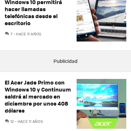
Windows 10 permitirá
hacer llamadas
telefónicas desde el
escritorio
COMENTARIOS
7
HACE 11 AÑOS
El Acer Jade Primo con
Windows 10 y Continuum
saldrá al mercado en
diciembre por unos 408
dólares
COMENTARIOS
12
HACE 11 AÑOS