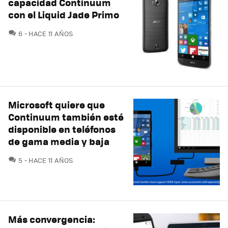
capacidad Continuum
con el Liquid Jade Primo
COMENTARIOS
6
HACE 11 AÑOS
Microsoft quiere que
Continuum también esté
disponible en teléfonos
de gama media y baja
COMENTARIOS
5
HACE 11 AÑOS
Más convergencia: