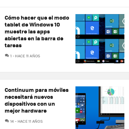
Cómo hacer que el modo
tablet de Windows 10
muestre las apps
abiertas en la barra de
tareas
COMENTARIOS
1
HACE 11 AÑOS
Continuum para móviles
necesitará nuevos
dispositivos con un
mejor hardware
COMENTARIOS
14
HACE 11 AÑOS