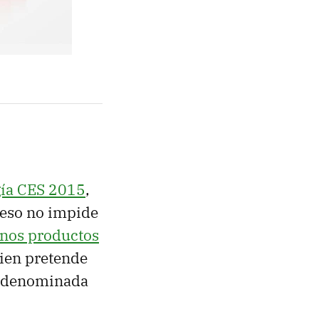
gía CES 2015
,
o eso no impide
unos productos
uien pretende
denominada