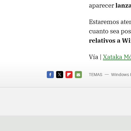
aparecer
lanz
Estaremos aten
cuanto sea pos
relativos a 
Vía |
Xataka Mó
TEMAS
Windows 
Pixi 3
FACEBOOK
TWITTER
FLIPBOARD
E-
MAIL