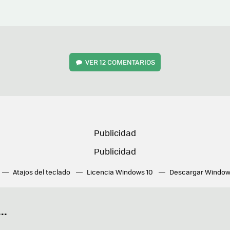
VER
12 COMENTARIOS
Atajos del teclado
Licencia Windows 10
Descargar Window
ué tarjeta gráfica tengo
Fórmulas Excel
DirectX
Fondos W
OneDrive
Nuevos Surface
..