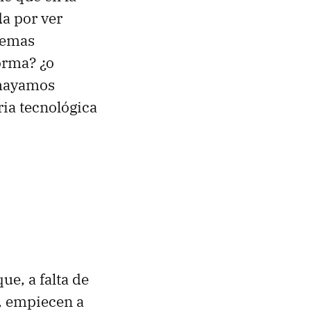
a por ver
temas
orma? ¿o
 hayamos
ria tecnológica
ue, a falta de
, empiecen a