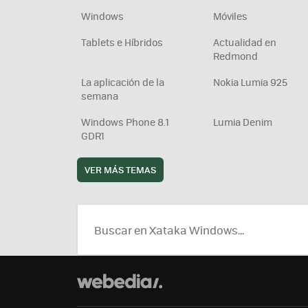
Windows
Móviles
Tablets e Híbridos
Actualidad en
Redmond
La aplicación de la
Nokia Lumia 925
semana
Windows Phone 8.1
Lumia Denim
GDR1
VER MÁS TEMAS