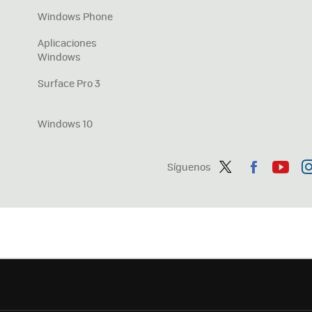
Windows Phone
Aplicaciones
Windows
Surface Pro 3
Windows 10
Síguenos
Twit
Fac
You
In
ter
ebo
tub
ag
ok
e
a