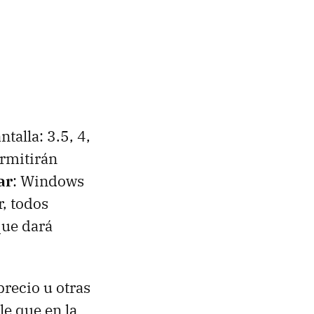
talla: 3.5, 4,
ermitirán
ar
: Windows
, todos
que dará
precio u otras
e que en la