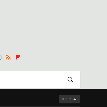
st
RSS
Flip
r
boa
m
rd
BUSCAR
SUBIR