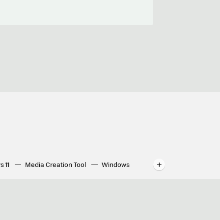
s 11
Media Creation Tool
Windows
indows
WhatsApp para ordenador