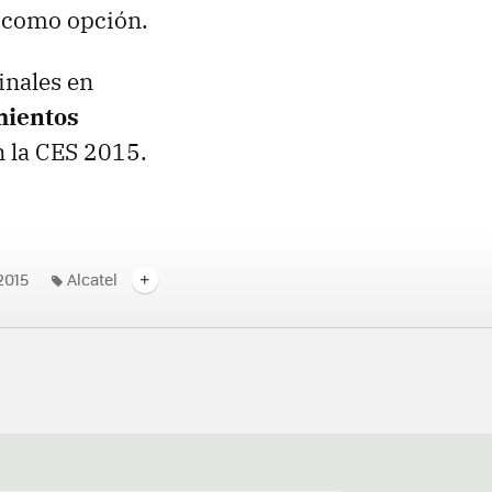
O como opción.
inales en
mientos
n la CES 2015.
2015
Alcatel