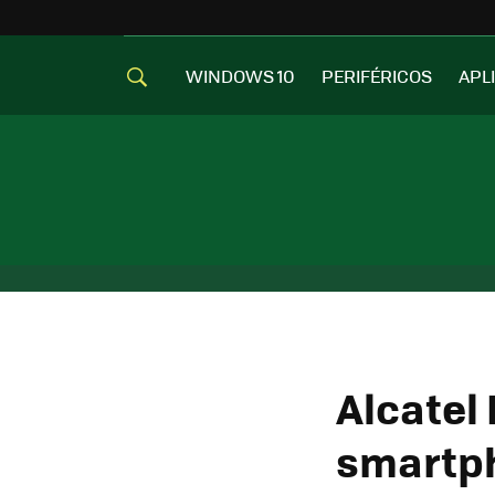
WINDOWS 10
PERIFÉRICOS
APL
Alcatel 
smartph