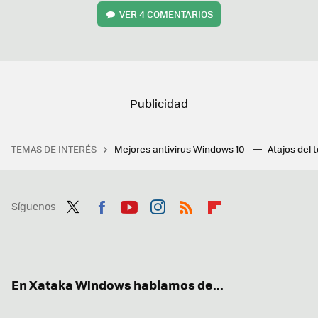
VER
4 COMENTARIOS
TEMAS DE INTERÉS
Mejores antivirus Windows 10
Atajos del 
Síguenos
Twit
Fac
You
Inst
RSS
Flip
ter
ebo
tub
agr
boa
ok
e
am
rd
En Xataka Windows hablamos de...