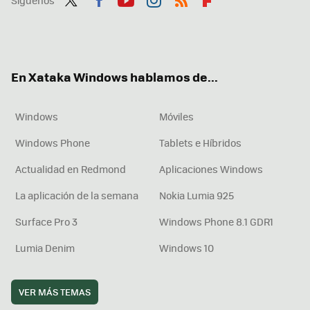
Twit
Fac
You
Inst
RSS
Flip
ter
ebo
tub
agr
boa
ok
e
am
rd
En Xataka Windows hablamos de...
Windows
Móviles
Windows Phone
Tablets e Híbridos
Actualidad en Redmond
Aplicaciones Windows
La aplicación de la semana
Nokia Lumia 925
Surface Pro 3
Windows Phone 8.1 GDR1
Lumia Denim
Windows 10
VER MÁS TEMAS