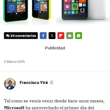
34 comentarios
FACEBOOK
TWITTER
FLIPBOARD
E-
WHATSAPP
MAIL
2 Marzo 2015
Francisco Yirá
Tal como se venía venir desde hace unos meses,
Microsoft
ha aprovechado el primer día del