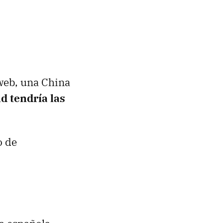
 web, una China
 tendría las
o de