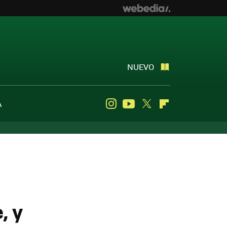
NUEVO
A
Instagram
Youtube
Twitter
Flipboard
, y