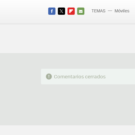
TEMAS
Móviles
FACEBOOK
TWITTER
FLIPBOARD
E-
MAIL
Comentarios cerrados