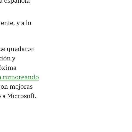
la española
nte, y a lo
que quedaron
ción y
róxima
ía rumoreando
 son mejoras
 a Microsoft.