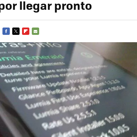
por llegar pronto
FACEBOOK
TWITTER
FLIPBOARD
E-
MAIL