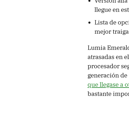
Versión alfa
llegue en es
Lista de opc
mejor traig
Lumia Emerald
atrasadas en e
procesador seg
generación de 
que llegase a o
bastante impor