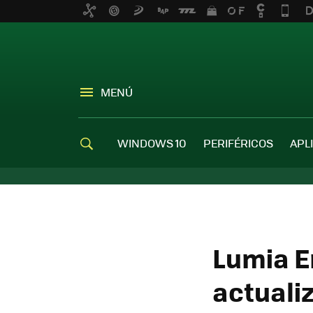
MENÚ
WINDOWS 10
PERIFÉRICOS
APL
Lumia E
actuali