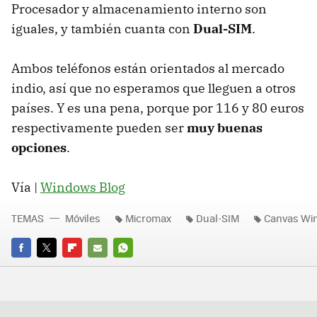
Procesador y almacenamiento interno son
iguales, y también cuanta con
Dual-SIM
.
Ambos teléfonos están orientados al mercado
indio, así que no esperamos que lleguen a otros
países. Y es una pena, porque por 116 y 80 euros
respectivamente pueden ser
muy buenas
opciones
.
Vía |
Windows Blog
TEMAS
Móviles
Micromax
Dual-SIM
Canvas Wi
FACEBOOK
TWITTER
FLIPBOARD
E-
WHATSAPP
MAIL