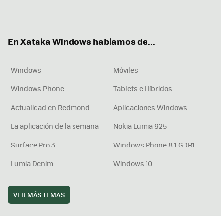
Twit
Fac
You
Inst
RSS
Flip
ter
ebo
tub
agr
boa
ok
e
am
rd
En Xataka Windows hablamos de...
Windows
Móviles
Windows Phone
Tablets e Híbridos
Actualidad en Redmond
Aplicaciones Windows
La aplicación de la semana
Nokia Lumia 925
Surface Pro 3
Windows Phone 8.1 GDR1
Lumia Denim
Windows 10
VER MÁS TEMAS