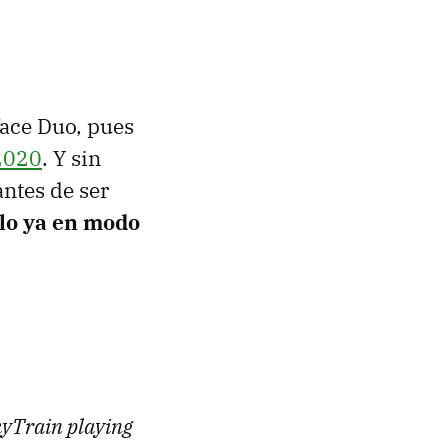
face Duo, pues
 2020
. Y sin
antes de ser
lo ya en modo
SkyTrain playing