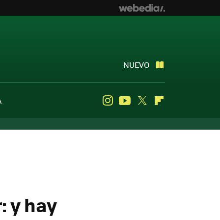
NUEVO
A
Instagram
Youtube
Twitter
Flipboard
: y hay