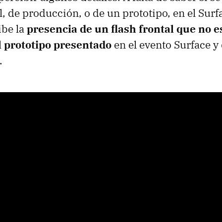
al, de producción, o de un prototipo, en el Sur
ibe la
presencia de un flash frontal que no e
l prototipo presentado
en el evento Surface y
.