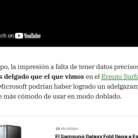
o, la impresión a falta de tener datos preciso
 delgado que el que vimos
en el
Evento Surf
Microsoft podrían haber logrado un adelgaza
se más cómodo de usar en modo doblado.
EN XATAKA
El Samsung Galaxy Fold llega a E