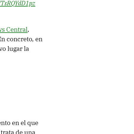
om/TsRQYdD1pz
s Central
,
En concreto, en
o lugar la
nto en el que
 trata de una