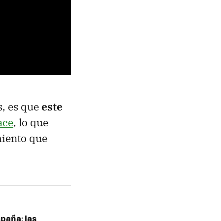
s, es que
este
ace
, lo que
miento que
spaña: las