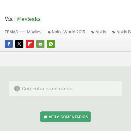
Vía |
@evleaks
TEMAS
Móviles
Nokia World 2013
Nokia
Nokia 
FACEBOOK
TWITTER
FLIPBOARD
E-
WHATSAPP
MAIL
Comentarios cerrados
VER
8 COMENTARIOS