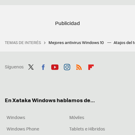
TEMAS DE INTERÉS
Mejores antivirus Windows 10
Atajos del 
Síguenos
Twit
Fac
You
Inst
RSS
Flip
ter
ebo
tub
agr
boa
ok
e
am
rd
En Xataka Windows hablamos de...
Windows
Móviles
Windows Phone
Tablets e Híbridos