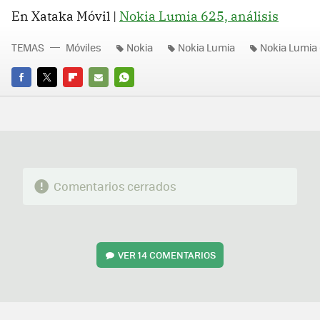
En Xataka Móvil |
Nokia Lumia 625, análisis
TEMAS
Móviles
Nokia
Nokia Lumia
Nokia Lumia
FACEBOOK
TWITTER
FLIPBOARD
E-
WHATSAPP
MAIL
Comentarios cerrados
VER
14 COMENTARIOS