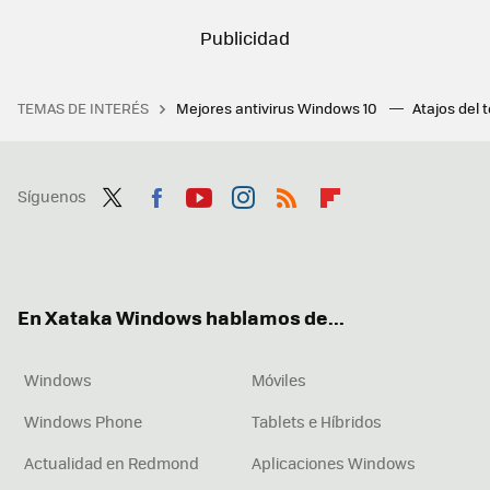
TEMAS DE INTERÉS
Mejores antivirus Windows 10
Atajos del 
Síguenos
Twit
Fac
You
Inst
RSS
Flip
ter
ebo
tub
agr
boa
ok
e
am
rd
En Xataka Windows hablamos de...
Windows
Móviles
Windows Phone
Tablets e Híbridos
Actualidad en Redmond
Aplicaciones Windows