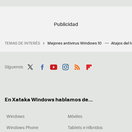
TEMAS DE INTERÉS
Mejores antivirus Windows 10
Atajos del 
Síguenos
Twit
Fac
You
Inst
RSS
Flip
ter
ebo
tub
agr
boa
ok
e
am
rd
En Xataka Windows hablamos de...
Windows
Móviles
Windows Phone
Tablets e Híbridos