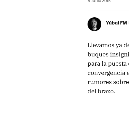
8 Junio 2015
Yúbal FM
Llevamos ya d
buques insigni
para la puesta
convergencia e
rumores sobr
del brazo.