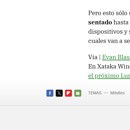
Pero esto sólo
sentado
hasta 
dispositivos y 
cuales van a se
Vía |
Evan Blas
En Xataka Win
el próximo Lu
TEMAS
Móviles
FACEBOOK
TWITTER
FLIPBOARD
E-
MAIL