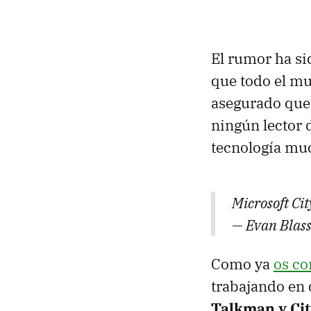
El rumor ha si
que todo el m
asegurado que
ningún lector 
tecnología m
Microsoft Cit
— Evan Blass
Como ya
os c
trabajando en
Talkman y Ci