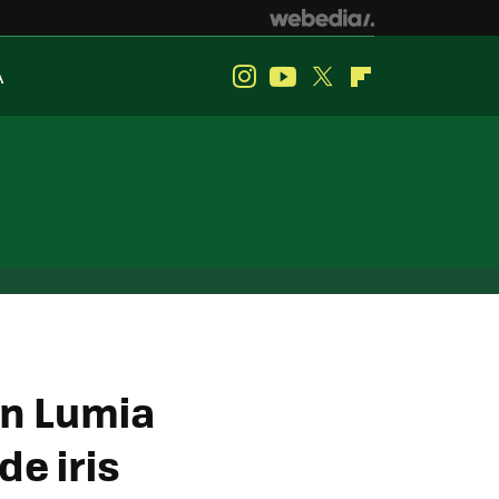
A
Instagram
Youtube
Twitter
Flipboard
un Lumia
e iris