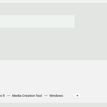
s 11
Media Creation Tool
Windows
indows
WhatsApp para ordenador