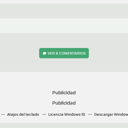
VER
8 COMENTARIOS
Atajos del teclado
Licencia Windows 10
Descargar Window
ué tarjeta gráfica tengo
Fórmulas Excel
DirectX
Fondos W
OneDrive
Nuevos Surface