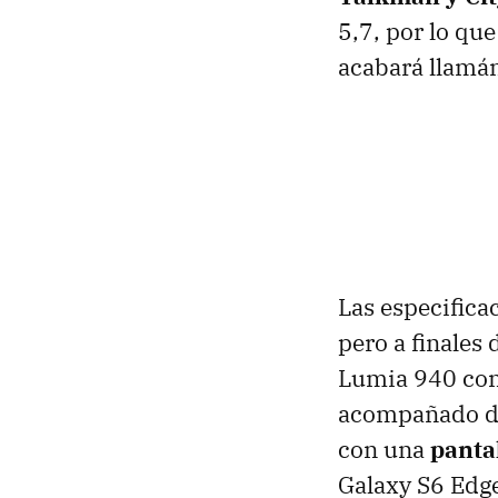
5,7, por lo qu
acabará llamá
Las especifica
pero a finales
Lumia 940 con
acompañado de
con una
panta
Galaxy S6 Edg