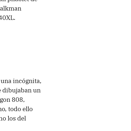
 Talkman
940XL.
 una incógnita,
 dibujaban un
gon 808,
, todo ello
o los del