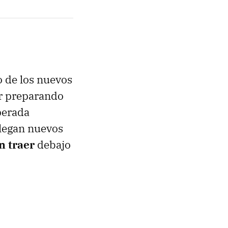
 de los nuevos
ar preparando
perada
llegan nuevos
n traer
debajo