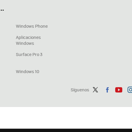
..
Windows Phone
Aplicaciones
Windows
Surface Pro 3
Windows 10
Síguenos
Twit
Fac
You
In
ter
ebo
tub
ag
ok
e
a