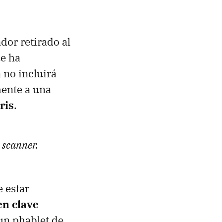
rador retirado al
e ha
no incluirá
mente a una
ris
.
s scanner.
 estar
n clave
 un phablet de