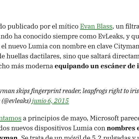
do publicado por el mítico
Evan Blass
, un filt
undo ha conocido siempre como EvLeaks, y qu
 el nuevo Lumia con nombre en clave Cityman 
de huellas dactilares, sino que saltará directa
ucho más moderna
equipando un escáner de i
yman skips fingerprint reader, leapfrogs right to iri
 (@evleaks)
junio 6, 2015
ontamos
a principios de mayo, Microsoft parece
 dos nuevos dispositivos Lumia con
nombres e
tyman
. Se trata de un móvil de 5,2 pulgadas y