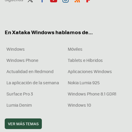
Twit
Fac
You
Inst
RSS
Flip
ter
ebo
tub
agr
boa
ok
e
am
rd
En Xataka Windows hablamos de...
Windows
Móviles
Windows Phone
Tablets e Híbridos
Actualidad en Redmond
Aplicaciones Windows
La aplicación de la semana
Nokia Lumia 925
Surface Pro 3
Windows Phone 8.1 GDR1
Lumia Denim
Windows 10
VER MÁS TEMAS