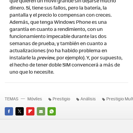
que quieren un móvil grande sin dejarse mucho
dinero. Sí, tiene sus fallos, pero la batería, la
pantalla y el precio lo compensan con creces.
Además, que tenga Windows Phone es una
garantía en cuanto a rendimiento, con un
funcionamiento impecable durante las dos
semanas de prueba; y también en cuanto a
actualizaciones (no ha habido problema en
instalarle la
preview
, por ejemplo). Y, por supuesto,
el hecho de tener doble SIM convencerá a más de
uno que lo necesite.
TEMAS
Móviles
Prestigio
Análisis
Prestigio Mu
FACEBOOK
TWITTER
FLIPBOARD
E-
WHATSAPP
MAIL