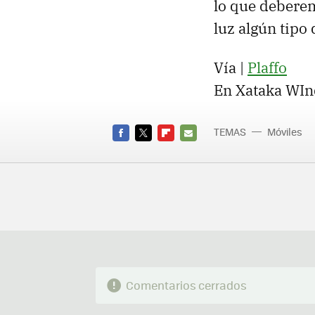
lo que deberem
luz algún tipo
Vía |
Plaffo
En Xataka WIn
TEMAS
Móviles
FACEBOOK
TWITTER
FLIPBOARD
E-
MAIL
Comentarios cerrados