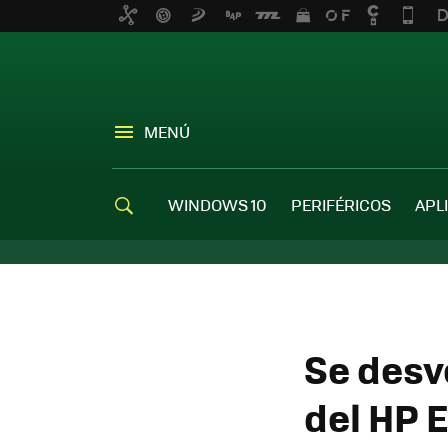
MENÚ
WINDOWS 10
PERIFÉRICOS
APL
Se desve
del HP E