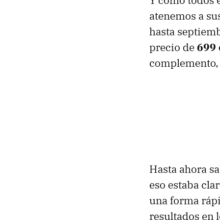
Y cómo todos
atenemos a sus
hasta septiemb
precio de
699 
complemento, p
Hasta ahora s
eso estaba cla
una forma ráp
resultados en l