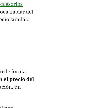
 accesorios
oca hablar del
ecio similar.
io de forma
 el precio del
ación, un