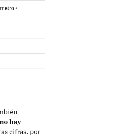
ómetro +
ambién
no hay
as cifras, por