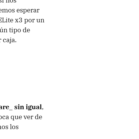
si nos
remos esperar
ELite x3 por un
gún tipo de
 caja.
are_ sin igual
,
boca que ver de
os los