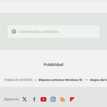
FACEBOOK
TWITTER
FLIPBOARD
E-
WHATSAPP
MAIL
Comentarios cerrados
TEMAS DE INTERÉS
Mejores antivirus Windows 10
Atajos del 
Síguenos
Twit
Fac
You
Inst
RSS
Flip