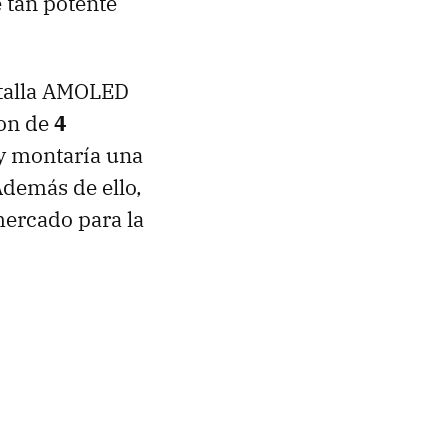
 tan potente
antalla AMOLED
on de
4
 y montaría una
Además de ello,
mercado para la