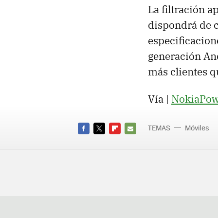
La filtración a
dispondrá de 
especificacion
generación Andr
más clientes q
Vía |
NokiaPow
TEMAS
Móviles
FACEBOOK
TWITTER
FLIPBOARD
E-
MAIL