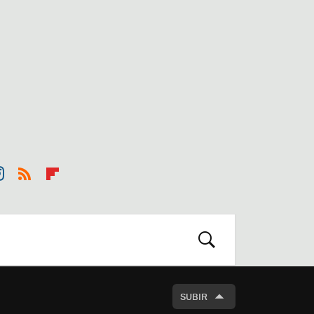
st
RSS
Flip
r
boa
m
rd
BUSCAR
SUBIR