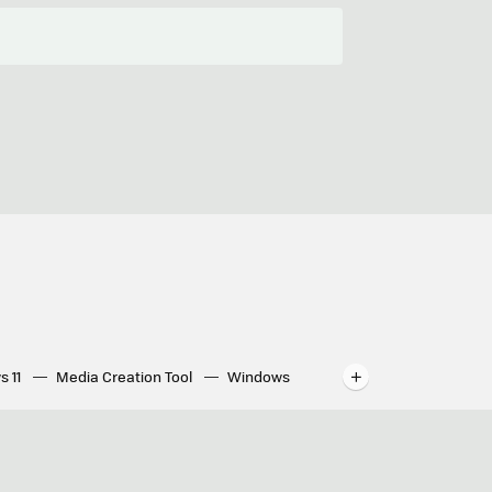
s 11
Media Creation Tool
Windows
indows
WhatsApp para ordenador