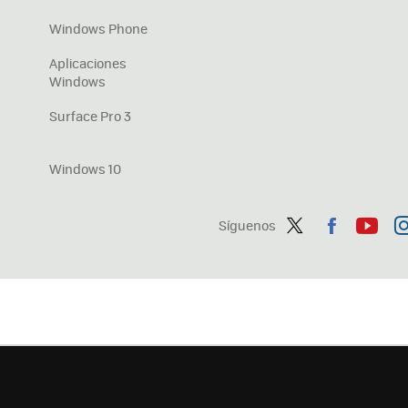
Windows Phone
Aplicaciones
Windows
Surface Pro 3
Windows 10
Síguenos
Twit
Fac
You
In
ter
ebo
tub
ag
ok
e
a