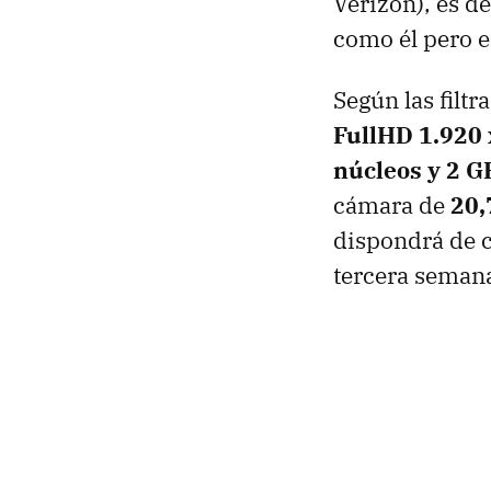
Verizon), es d
como él pero 
Según las filt
FullHD 1.920 
núcleos y 2 
cámara de
20,
dispondrá de c
tercera seman