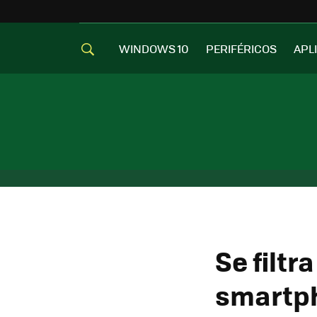
WINDOWS 10
PERIFÉRICOS
APL
Se filtr
smartph