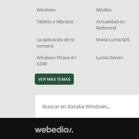
Windows
Móviles
Tablets e Híbridos
Actualidad en
Redmond
La aplicación de la
Nokia Lumia 925
semana
Windows Phone 8.1
Lumia Denim
GDR1
VER MÁS TEMAS