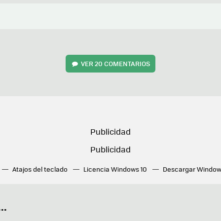
VER
20 COMENTARIOS
Atajos del teclado
Licencia Windows 10
Descargar Window
ué tarjeta gráfica tengo
Fórmulas Excel
DirectX
Fondos W
OneDrive
Nuevos Surface
..