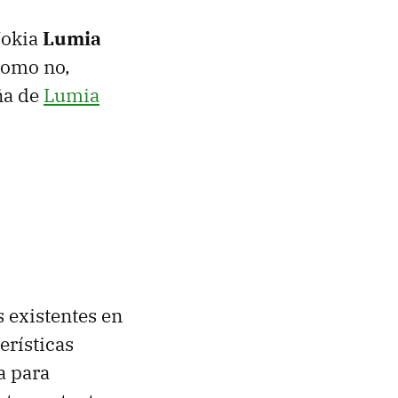
Nokia
Lumia
 como no,
ña de
Lumia
s existentes en
erísticas
a para