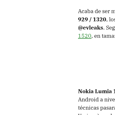
Acaba de ser 
929 / 1320
, l
@evleaks
. Se
1520
, en tama
Nokia Lumia 
Android a nive
técnicas pasar